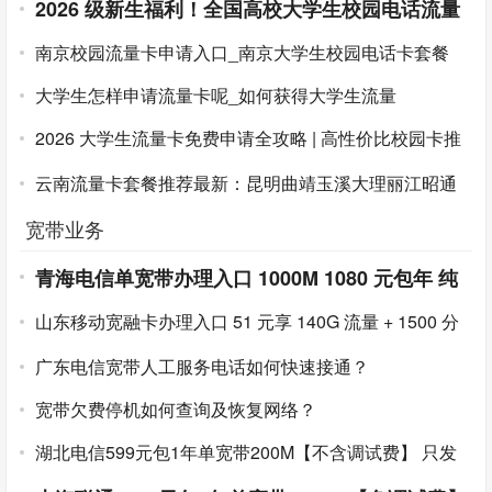
2026 级新生福利！全国高校大学生校园电话流量
卡免费领取
南京校园流量卡申请入口_南京大学生校园电话卡套餐
大学生怎样申请流量卡呢_如何获得大学生流量
2026 大学生流量卡免费申请全攻略 | 高性价比校园卡推
荐 | 避坑指南
云南流量卡套餐推荐最新：昆明曲靖玉溪大理丽江昭通
普洱临沧电信移动联通广电哪个好？云南 16 州市专属高
宽带业务
性价比卡对比
青海电信单宽带办理入口 1000M 1080 元包年 纯
宽带不绑手机卡 2026 年最新上线
山东移动宽融卡办理入口 51 元享 140G 流量 + 1500 分
钟通话 + 1000M 宽带 半年不用充值
广东电信宽带人工服务电话如何快速接通？
宽带欠费停机如何查询及恢复网络？
湖北电信599元包1年单宽带200M【不含调试费】
只发
湖北