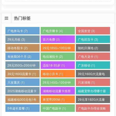
热门标签
广电奔马卡 (7)
广电升卿卡 (4)
全国发货 (3)
29元月租 (3)
首月免费 (3)
广电双百卡 (3)
移动冬阳卡 (2)
29元185G+100分钟
随机归属地 (2)
(2)
有效期36个月 (2)
电信湘悦卡 (2)
广电大龙卡 (1)
28元350G+200分钟
适应18-35岁 (1)
广东移动 (1)
(1)
39元160G流量卡 (1)
移动小庆卡 (1)
39元160G大流量电
话卡 (1)
只发重庆 (1)
29元145G+100分钟
只发湖南 (1)
(1)
2025湖南移动流量卡
湖南移动流量卡推荐
福建宽带办理哪个最
哪个好 (1)
(1)
便宜 (1)
福建移动300元包1年
单宽带200M (1)
29元享192G大流量
(1)
(1)
5年超长套餐 (1)
中国广电副卡 (1)
广电副卡办理全攻略
(1)