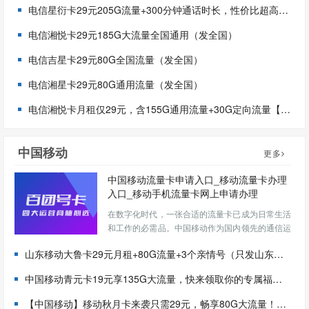
电信星衍卡29元205G流量+300分钟通话时长，性价比超高哦！（只发浙江）
电信湘悦卡29元185G大流量全国通用（发全国）
电信吉星卡29元80G全国流量（发全国）
电信湘星卡29元80G通用流量（发全国）
电信湘悦卡月租仅29元，含155G通用流量+30G定向流量【发全国】
中国移动
更多
中国移动流量卡申请入口_移动流量卡办理
入口_移动手机流量卡网上申请办理
在数字化时代，一张合适的流量卡已成为日常生活
和工作的必需品。中国移动作为国内领先的通信运
营商，提供了多种流量卡产品和便捷的线上申请渠
山东移动大鲁卡29元月租+80G流量+3个亲情号（只发山东、首充100元）
道。本文将为您详细介绍中国移动流量卡的官方申
请入口、网上办理步骤以及注意事项，帮助您快
中国移动青元卡19元享135G大流量，快来领取你的专属福利吧！（申请可发全国）
速、安全地办理心仪的流...
【中国移动】移动秋月卡来袭只需29元，畅享80G大流量！【发全国北京地区也可申请】