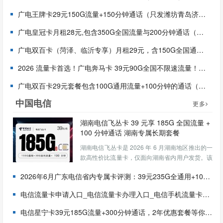
广电王牌卡29元150G流量+150分钟通话（只发潍坊青岛济南）
广电皇冠卡月租28元,包含350G全国流量与200分钟通话（只发潍坊青岛济南）
广电双百卡（菏泽、临沂专享）月租29元，含150G全国通用流量+150 分钟国内语音，首月免费
2026 流量卡首选！广电奔马卡 39元90G全国不限速流量！首月免费，全国可发，5 年长期优惠，冲！
广电双百卡29元套餐包含100G通用流量+100分钟的通话（发全国）
中国电信
更多
湖南电信飞丛卡 39 元享 185G 全国流量 +
100 分钟通话 湖南专属长期套餐
湖南电信飞丛卡是 2026 年 6 月湖南地区推出的一
款高性价比流量卡，仅面向湖南省内用户发货。该
套餐以39 元月租提供155G 通用流量 + 30G 定向
2026年6月广东电信省内专属卡评测：39元235G全通用+100 分钟，首月免费的两年神卡
流量 + 100 分钟全国通话，并且是长期有效套餐，
月租不会涨价，非常适合不想频繁换...
电信流量卡申请入口_电信流量卡办理入口_电信手机流量卡网上申请办理
电信星宁卡39元185G流量+300分钟通话，2年优惠套餐等你来领！（只发浙江）