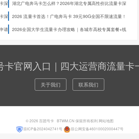
卡深
湖北广电奔马卡怎么样？2026年湖北专属高性价比流量卡深
度测评！
卡深
2026 流量卡首选！广电奔马卡 39元90G全国不限速流量！
首月免费，全国可发，5 年长期优惠，冲！
申请
2026全国大学生流量卡办理攻略｜各城市高校专属套餐+线
上申请入口
号卡官网入口｜四大运营商流量卡
关于我们
联系我们
© 2026
百团号卡
BTWM.CN 保留所有权利
网站地图
琼ICP备2024042741号
琼公网安备46010002000447号
本次加载用时：0.182秒