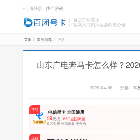
Hi, 请登录
找回密码
百团官网直达
官网入口四大运营商随心选
首页
常见问题
正文
>
>
山东广电奔马卡怎么样？20
2026-04-09
分类：
常
正品
电信星卡 全国通用
19
元/月
185G全国流量
首月免费 长期套餐 无合约
正品