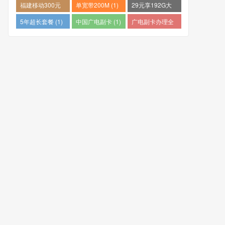
量卡哪个好 (1)
推荐 (1)
个最便宜 (1)
福建移动300元
单宽带200M (1)
29元享192G大
包1年 (1)
流量 (1)
5年超长套餐 (1)
中国广电副卡 (1)
广电副卡办理全
攻略 (1)