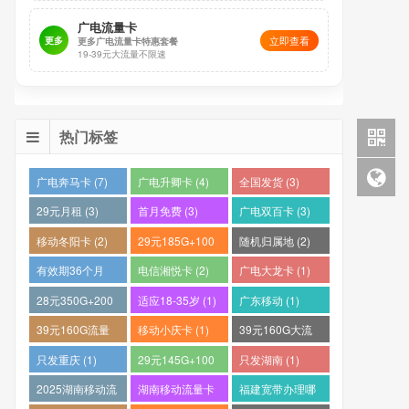
广电流量卡
立即查看
更多
更多广电流量卡特惠套餐
19-39元大流量不限速
热门标签
广电奔马卡 (7)
广电升卿卡 (4)
全国发货 (3)
29元月租 (3)
首月免费 (3)
广电双百卡 (3)
移动冬阳卡 (2)
29元185G+100
随机归属地 (2)
分钟 (2)
有效期36个月
电信湘悦卡 (2)
广电大龙卡 (1)
(2)
28元350G+200
适应18-35岁 (1)
广东移动 (1)
分钟 (1)
39元160G流量
移动小庆卡 (1)
39元160G大流
卡 (1)
量电话卡 (1)
只发重庆 (1)
29元145G+100
只发湖南 (1)
分钟 (1)
2025湖南移动流
湖南移动流量卡
福建宽带办理哪