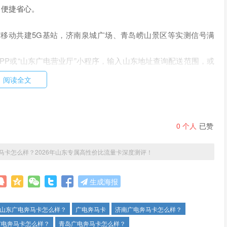
，便捷省心。
移动共建5G基站，济南泉城广场、青岛崂山景区等实测信号满
PP或“山东广电营业厅”小程序，输入山东地址查询配送范围，或
阅读全文
国广电APP”-“销户”即可，无需前往营业厅，剩余话费可退。
刷短视频、通勤看剧，信号在写字楼电梯里也不卡，比公司WiFi
0
个人
已赞
电奔马卡凭借
高性价比套餐、本地归属地、稳定5G网速及灵活注
若你追求长期流量自由且无合约束缚，不妨立即申请体验！
马卡怎么样？2026年山东专属高性价比流量卡深度测评！
生成海报
山东广电奔马卡怎么样？
广电奔马卡
济南广电奔马卡怎么样？
广电奔马卡怎么样？
青岛广电奔马卡怎么样？