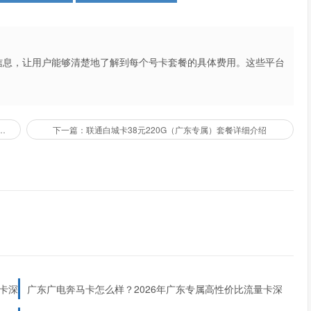
信息，让用户能够清楚地了解到每个号卡套餐的具体费用。这些平台
不仅提高了用户的购买体验，也促进了市场的公平竞争。
么样？2026年贵州专属高性价比流量卡深度测评！
下一篇：联通白城卡38元220G（广东专属）套餐详细介绍
卡深
广东广电奔马卡怎么样？2026年广东专属高性价比流量卡深
度解析！