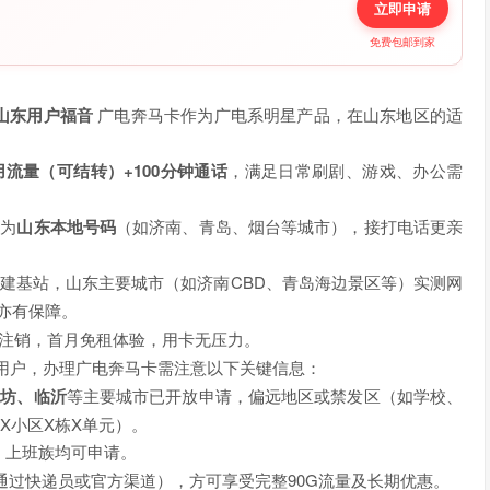
立即申请
免费包邮到家
山东用户福音
广电奔马卡作为广电系明星产品，在山东地区的适
：
用流量（可结转）+100分钟通话
，满足日常刷剧、游戏、办公需
后为
山东本地号码
（如济南、青岛、烟台等城市），接打电话更亲
动共建基站，山东主要城市（如济南CBD、青岛海边景区等）实测网
亦有保障。
时注销，首月免租体验，用卡无压力。
用户，办理广电奔马卡需注意以下关键信息：
潍坊、临沂
等主要城市已开放申请，偏远地区或禁发区（如学校、
X小区X栋X单元）。
、上班族均可申请。
通过快递员或官方渠道），方可享受完整90G流量及长期优惠。