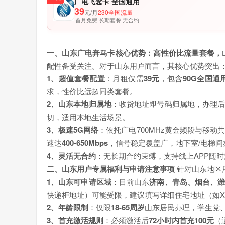
广电飞念卡 全国通用
39
元/月
230全国流量
首月免费 长期套餐 无合约
一、山东广电奔马卡核心优势：高性价比流量套餐，
配性备受关注。对于山东用户而言，其核心优势突出
1、超值套餐配置
：月租仅需
39元
，包含
90G全国通
求，性价比远超同类套餐。
2、山东本地归属地
：收货地址即号码归属地，办理
切，适用本地生活场景。
3、极速5G网络
：依托广电700MHz黄金频段与移
速达
400-650Mbps
，信号稳定覆盖广，地下室/电梯间
4、灵活无合约
：无长期合约束缚，支持线上APP随
二、山东用户专属福利与申请注意事项
针对山东地区
1、山东可申请区域
：目前山东
济南
、青岛、烟台、
快递柜地址）可能受限，建议填写详细住宅地址（如X
2、年龄限制
：仅限
18-65周岁
山东居民办理，学生党
3、首充激活规则
：必须激活后
72小时内首充100元
（