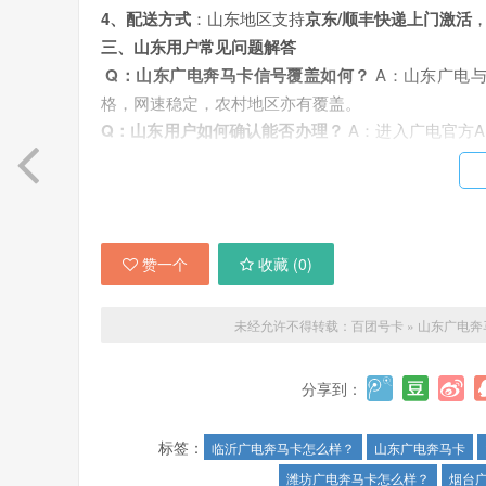
4、配送方式
：山东地区支持
京东/顺丰快递上门激活
三、山东用户常见问题解答
Q：山东广电奔马卡信号覆盖如何？
A：山东广电与
格，网速稳定，农村地区亦有覆盖。
Q：山东用户如何确认能否办理？
A：进入广电官方A
联系客服确认。
Q：山东号码注销方便吗？
A：支持线上注销，登录“中
四、山东用户实测评价
“作为青岛上班族，每月流量需求大，奔马卡90G足够
赞一个
收藏 (
0
)
还快！” ——“青岛用户小王”
五、总结：山东用户值得入手的流量卡选择
山东广
销
，成为山东济南、青岛等城市用户的首选流量卡。
未经允许不得转载：
百团号卡
»
山东广电奔
▶️ 立即申请入口：
直达链接
（附官方链接）
分享到：
标签：
临沂广电奔马卡怎么样？
山东广电奔马卡
潍坊广电奔马卡怎么样？
烟台