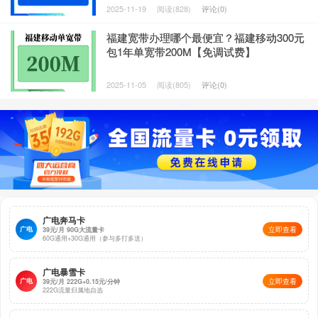
2025-11-19
阅读(828)
评论(0)
福建宽带办理哪个最便宜？福建移动300元
包1年单宽带200M【免调试费】
2025-11-05
阅读(805)
评论(0)
广电奔马卡
广电
立即查看
39元/月 90G大流量卡
60G通用+30G通用（参与多打多送）
广电暴雪卡
广电
立即查看
39元/月 222G+0.15元/分钟
222G流量归属地自选