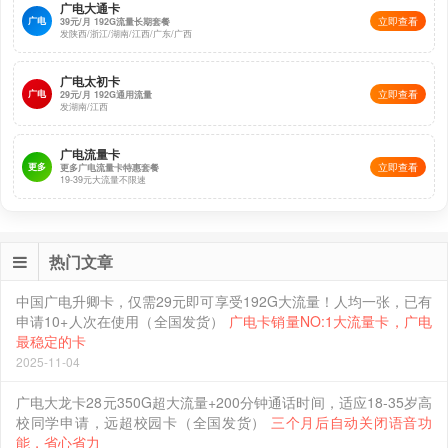
广电大通卡
广电
立即查看
39元/月 192G流量长期套餐
发陕西/浙江/湖南/江西/广东/广西
广电太初卡
广电
立即查看
29元/月 192G通用流量
发湖南/江西
广电流量卡
更多
立即查看
更多广电流量卡特惠套餐
19-39元大流量不限速
热门文章
中国广电升卿卡，仅需29元即可享受192G大流量！人均一张，已有
申请10+人次在使用（全国发货）
广电卡销量NO:1大流量卡，广电
最稳定的卡
2025-11-04
广电大龙卡28元350G超大流量+200分钟通话时间，适应18-35岁高
校同学申请，远超校园卡（全国发货）
三个月后自动关闭语音功
能，省心省力