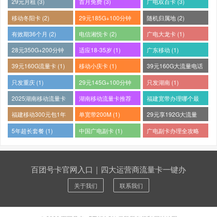
29元月租 (3)
首月免费 (3)
广电双百卡 (3)
移动冬阳卡 (2)
29元185G+100分钟
随机归属地 (2)
(2)
有效期36个月 (2)
电信湘悦卡 (2)
广电大龙卡 (1)
28元350G+200分钟
适应18-35岁 (1)
广东移动 (1)
(1)
39元160G流量卡 (1)
移动小庆卡 (1)
39元160G大流量电话
卡 (1)
只发重庆 (1)
29元145G+100分钟
只发湖南 (1)
(1)
2025湖南移动流量卡
湖南移动流量卡推荐
福建宽带办理哪个最
哪个好 (1)
(1)
便宜 (1)
福建移动300元包1年
单宽带200M (1)
29元享192G大流量
(1)
(1)
5年超长套餐 (1)
中国广电副卡 (1)
广电副卡办理全攻略
(1)
百团号卡官网入口｜四大运营商流量卡一键办
关于我们
联系我们