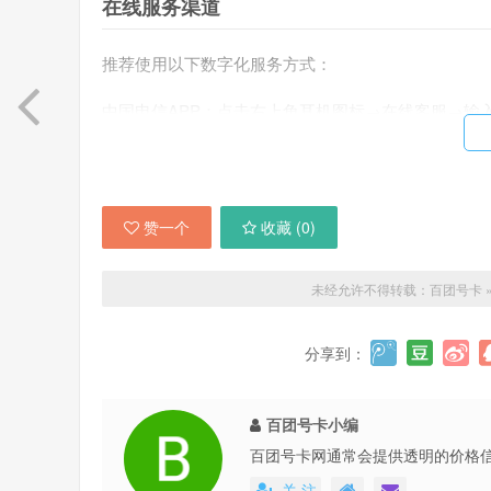
在线服务渠道
推荐使用以下数字化服务方式：
中国电信APP：点击右上角耳机图标→
在线客服
→输
官方网站：访问www.189.cn进入在线咨询
微信公众号：绑定账号后通过菜单转接人工
注意事项与建议
赞一个
收藏 (
0
)
为确保服务效率，需注意：
未经允许不得转载：
百团号卡
服务时间对照表
分享到：
渠道类型
服务时段
百团号卡小编
电话服务
百团号卡网通常会提供透明的价格
24小时（人工8:00-22:00）
还会不定期地推出各种优惠活动，
关 注