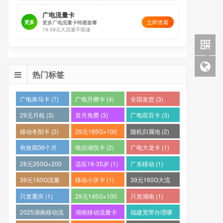
广电流量卡
立即查看
更多
更多广电流量卡特惠套餐
19-39元大流量不限速
热门标签
广电奔马卡 (7)
广电升卿卡 (4)
全国发货 (3)
29元月租 (3)
首月免费 (3)
广电双百卡 (3)
移动冬阳卡 (2)
29元185G+100
随机归属地 (2)
分钟 (2)
有效期36个月
电信湘悦卡 (2)
广电大龙卡 (1)
(2)
28元350G+200
适应18-35岁 (1)
广东移动 (1)
分钟 (1)
39元160G流量
移动小庆卡 (1)
39元160G大流
卡 (1)
量电话卡 (1)
只发重庆 (1)
29元145G+100
只发湖南 (1)
分钟 (1)
2025湖南移动流
湖南移动流量卡
福建宽带办理哪