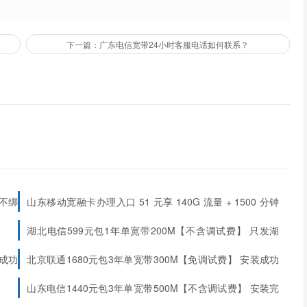
下一篇：广东电信宽带24小时客服电话如何联系？
用办理业务时的预留手机号进行咨询。
灵活运用快捷键操作，可显著提升人工服务接通效率。建议优先使用在
沟通。
卡
可以查看以下
二维码
及
链接
动，具体以申请页面资料为准。谢谢！
扫一扫申请⇩⇩⇩
带不绑
山东移动宽融卡办理入口 51 元享 140G 流量 + 1500 分钟
通话 + 1000M 宽带 半年不用充值
湖北电信599元包1年单宽带200M【不含调试费】
只发湖
北
成功
北京联通1680元包3年单宽带300M【免调试费】
安装成功
后收费
山东电信1440元包3年单宽带500M【不含调试费】
安装完