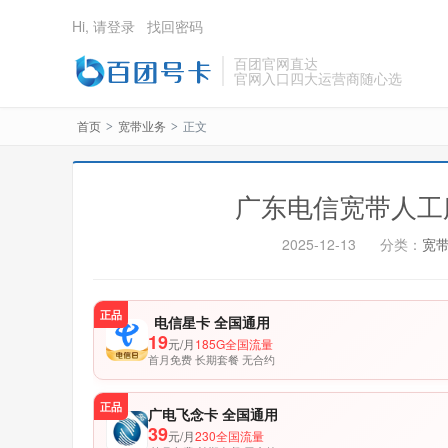
Hi, 请登录
找回密码
百团官网直达
官网入口四大运营商随心选
首页
宽带业务
正文
>
>
广东电信宽带人工
2025-12-13
分类：
宽
正品
电信星卡 全国通用
19
元/月
185G全国流量
首月免费 长期套餐 无合约
正品
广电飞念卡 全国通用
39
元/月
230全国流量