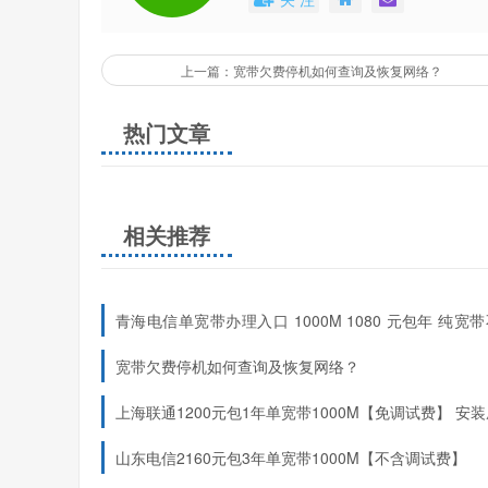
在线客服
8:00-23:00
上一篇：宽带欠费停机如何查询及恢复网络？
建议提前准备好宽带账号、身份证号等验证信息，使
热门文章
通过合理选择服务时段（推荐14:00-17:00）并
线客服处理简单事务，复杂问题可选择电话渠道深度
如果还想
申请流量
相关推荐
号卡资料会随运营商政策变
⇩⇩⇩
青海电信单宽带办理入口 1000M 1080 元包年 纯宽
手机卡 2026 年最新上线
宽带欠费停机如何查询及恢复网络？
上海联通1200元包1年单宽带1000M【免调试费】
安装
后收费
山东电信2160元包3年单宽带1000M【不含调试费】