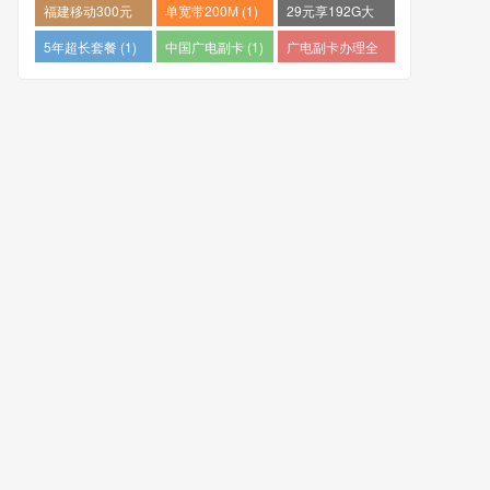
量卡哪个好 (1)
推荐 (1)
个最便宜 (1)
福建移动300元
单宽带200M (1)
29元享192G大
包1年 (1)
流量 (1)
5年超长套餐 (1)
中国广电副卡 (1)
广电副卡办理全
攻略 (1)