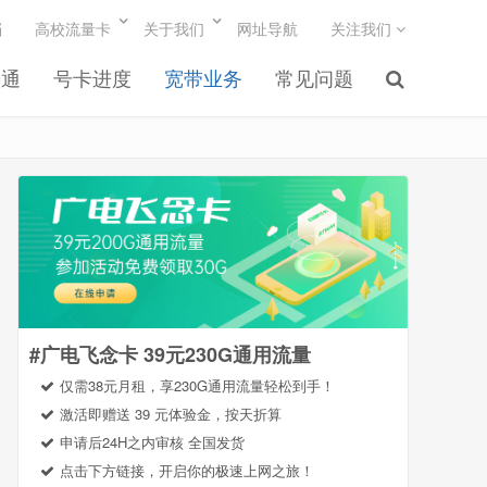
档
高校流量卡
关于我们
网址导航
关注我们
联通
号卡进度
宽带业务
常见问题
#广电飞念卡 39元230G通用流量
仅需38元月租，享230G通用流量轻松到手！
激活即赠送 39 元体验金，按天折算
申请后24H之内审核 全国发货
点击下方链接，开启你的极速上网之旅！