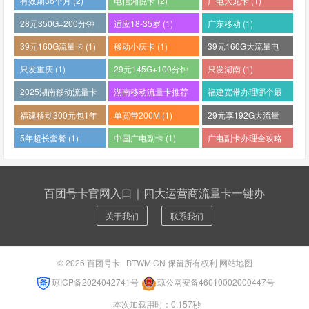
有效期36个月 (2)
电信湘悦卡 (2)
广电大龙卡 (1)
28元350G+200分钟
适应18-35岁 (1)
广东移动 (1)
(1)
39元160G流量卡 (1)
移动小庆卡 (1)
39元160G大流量电
话卡 (1)
只发重庆 (1)
29元145G+100分钟
只发湖南 (1)
(1)
2025湖南移动流量卡
湖南移动流量卡推荐
福建宽带办理哪个最
哪个好 (1)
(1)
便宜 (1)
福建移动300元包1年
单宽带200M (1)
29元享192G大流量
(1)
(1)
5年超长套餐 (1)
中国广电副卡 (1)
广电副卡办理全攻略
(1)
百团号卡官网入口｜四大运营商流量卡一键办
关于我们
联系我们
© 2026
百团号卡
BTWM.CN 保留所有权利
网站地图
琼ICP备2024042741号
琼公网安备46010002000447号
本次加载用时：0.157秒