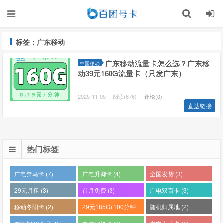
标签：广东移动
广东移动流量卡怎么选？广东移
中国移动
动39元160G流量卡（只发广东）
2025-11-05
阅读(676)
评论(0)
直达链接
热门标签
广电奔马卡 (7)
广电升卿卡 (4)
全国发货 (3)
29元月租 (3)
首月免费 (3)
广电双百卡 (3)
移动冬阳卡 (2)
29元185G+100分钟
随机归属地 (2)
(2)