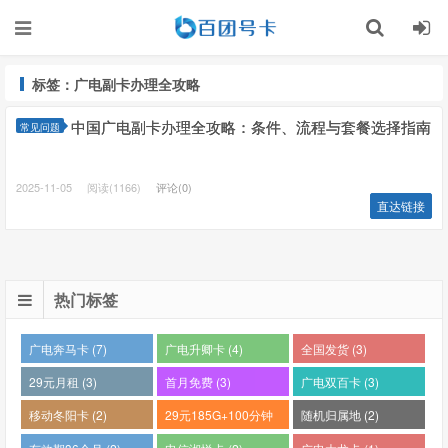
标签：广电副卡办理全攻略
中国广电副卡办理全攻略：条件、流程与套餐选择指南
常见问题
2025-11-05
阅读(1166)
评论(0)
直达链接
热门标签
广电奔马卡 (7)
广电升卿卡 (4)
全国发货 (3)
29元月租 (3)
首月免费 (3)
广电双百卡 (3)
移动冬阳卡 (2)
29元185G+100分钟
随机归属地 (2)
(2)