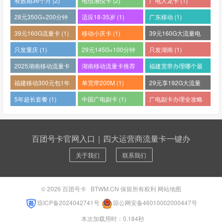
有效期36个月 (2)
电信湘悦卡 (2)
广电大龙卡 (1)
28元350G+200分钟
适应18-35岁 (1)
广东移动 (1)
(1)
39元160G流量卡 (1)
移动小庆卡 (1)
39元160G大流量电
话卡 (1)
只发重庆 (1)
29元145G+100分钟
只发湖南 (1)
(1)
2025湖南移动流量卡
湖南移动流量卡推荐
福建宽带办理哪个最
哪个好 (1)
(1)
便宜 (1)
福建移动300元包1年
单宽带200M (1)
29元享192G大流量
(1)
(1)
5年超长套餐 (1)
中国广电副卡 (1)
广电副卡办理全攻略
(1)
百团号卡官网入口｜四大运营商流量卡一键办
关于我们
联系我们
© 2026
百团号卡
BTWM.CN 保留所有权利
网站地图
琼ICP备2024042741号
琼公网安备46010002000447号
本次加载用时：0.184秒