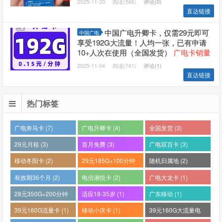
2025-11-20
阅读(586)
评论(0)
直达链接
中国广电升卿卡，仅需29元即可
中国广电
享受192G大流量！人均一张，已有申请
10+人次在使用（全国发货）
广电卡销量
NO:1大流量卡，广电最稳定的卡
2025-11-04
阅读(741)
评论(1)
直达链接
热门标签
广电奔马卡 (7)
广电升卿卡 (4)
全国发货 (3)
29元月租 (3)
首月免费 (3)
广电双百卡 (3)
移动冬阳卡 (2)
29元185G+100分钟
随机归属地 (2)
(2)
有效期36个月 (2)
电信湘悦卡 (2)
广电大龙卡 (1)
28元350G+200分钟
适应18-35岁 (1)
广东移动 (1)
(1)
39元160G流量卡 (1)
移动小庆卡 (1)
39元160G大流量电