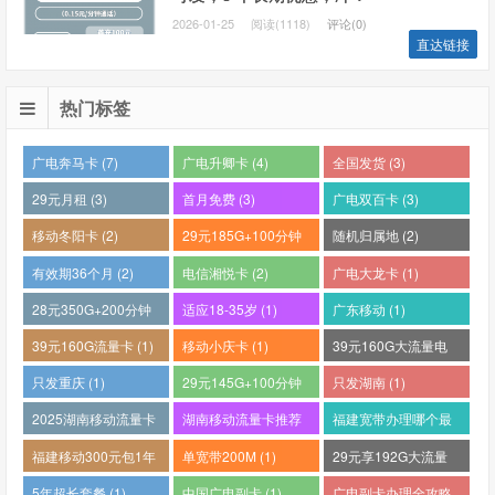
2026-01-25
阅读(1118)
评论(0)
直达链接
热门标签
广电奔马卡 (7)
广电升卿卡 (4)
全国发货 (3)
29元月租 (3)
首月免费 (3)
广电双百卡 (3)
移动冬阳卡 (2)
29元185G+100分钟
随机归属地 (2)
(2)
有效期36个月 (2)
电信湘悦卡 (2)
广电大龙卡 (1)
28元350G+200分钟
适应18-35岁 (1)
广东移动 (1)
(1)
39元160G流量卡 (1)
移动小庆卡 (1)
39元160G大流量电
话卡 (1)
只发重庆 (1)
29元145G+100分钟
只发湖南 (1)
(1)
2025湖南移动流量卡
湖南移动流量卡推荐
福建宽带办理哪个最
哪个好 (1)
(1)
便宜 (1)
福建移动300元包1年
单宽带200M (1)
29元享192G大流量
(1)
(1)
5年超长套餐 (1)
中国广电副卡 (1)
广电副卡办理全攻略