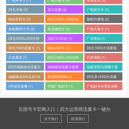
29元月租 (3)
首月免费 (3)
广电双百卡 (3)
移动冬阳卡 (2)
29元185G+100分钟
随机归属地 (2)
(2)
有效期36个月 (2)
电信湘悦卡 (2)
广电大龙卡 (1)
28元350G+200分钟
适应18-35岁 (1)
广东移动 (1)
(1)
39元160G流量卡 (1)
移动小庆卡 (1)
39元160G大流量电
话卡 (1)
只发重庆 (1)
29元145G+100分钟
只发湖南 (1)
(1)
2025湖南移动流量卡
湖南移动流量卡推荐
福建宽带办理哪个最
哪个好 (1)
(1)
便宜 (1)
福建移动300元包1年
单宽带200M (1)
29元享192G大流量
(1)
(1)
5年超长套餐 (1)
中国广电副卡 (1)
广电副卡办理全攻略
(1)
百团号卡官网入口｜四大运营商流量卡一键办
关于我们
联系我们