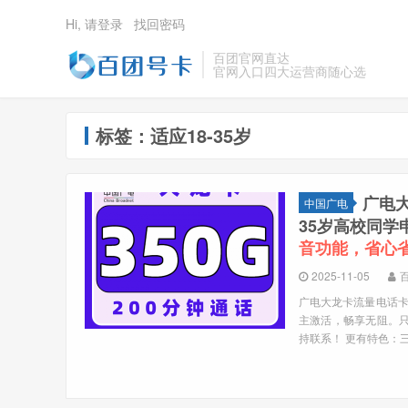
Hi, 请登录
找回密码
百团官网直达
官网入口四大运营商随心选
标签：适应18-35岁
广电大
中国广电
35岁高校同
音功能，省心
2025-11-05
广电大龙卡流量电话卡来
主激活，畅享无阻。只
持联系！ 更有特色：三