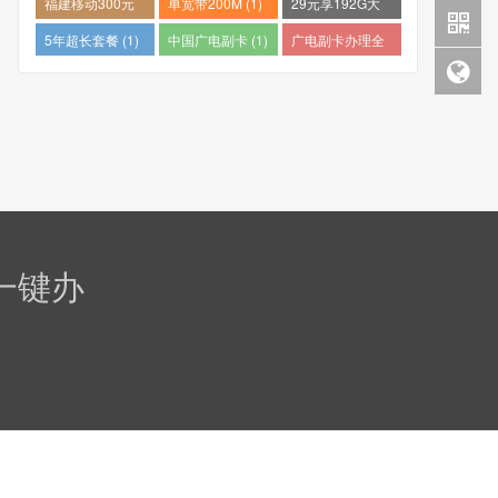
福建移动300元
单宽带200M (1)
29元享192G大
包1年 (1)
流量 (1)
5年超长套餐 (1)
中国广电副卡 (1)
广电副卡办理全
攻略 (1)
一键办