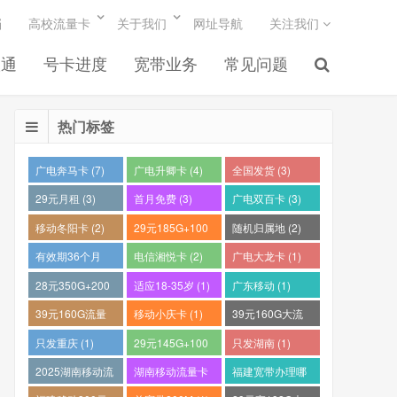
档
高校流量卡
关于我们
网址导航
关注我们
联通
号卡进度
宽带业务
常见问题
热门标签
广电奔马卡 (7)
广电升卿卡 (4)
全国发货 (3)
29元月租 (3)
首月免费 (3)
广电双百卡 (3)
移动冬阳卡 (2)
29元185G+100
随机归属地 (2)
分钟 (2)
有效期36个月
电信湘悦卡 (2)
广电大龙卡 (1)
(2)
28元350G+200
适应18-35岁 (1)
广东移动 (1)
分钟 (1)
39元160G流量
移动小庆卡 (1)
39元160G大流
卡 (1)
量电话卡 (1)
只发重庆 (1)
29元145G+100
只发湖南 (1)
分钟 (1)
2025湖南移动流
湖南移动流量卡
福建宽带办理哪
量卡哪个好 (1)
推荐 (1)
个最便宜 (1)