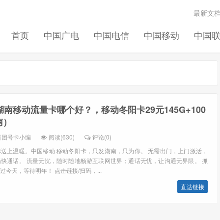
最新文
首页
中国广电
中国电信
中国移动
中国
5湖南移动流量卡哪个好？，移动冬阳卡29元145G+100
南）
百团号卡小编
阅读(630)
评论(0)
送上温暖。中国移动 移动冬阳卡，只发湖南，只为你。 无需出门，上门激活，
快通话。 流量无忧，随时随地畅游互联网世界；通话无忧，让沟通无界限。 抓
今天，等待明年！ 点击链接/扫码，...
直达链接