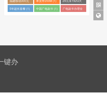
福建移动300元
单宽带200M (1)
29元享192G大
包1年 (1)
流量 (1)
5年超长套餐 (1)
中国广电副卡 (1)
广电副卡办理全
攻略 (1)
一键办