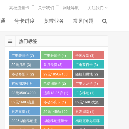
档
高校流量卡
关于我们
网址导航
关注我们
联通
号卡进度
宽带业务
常见问题
热门标签
广电奔马卡 (7)
广电升卿卡 (4)
全国发货 (3)
29元月租 (3)
首月免费 (3)
广电双百卡 (3)
移动冬阳卡 (2)
29元185G+100
随机归属地 (2)
分钟 (2)
有效期36个月
电信湘悦卡 (2)
广电大龙卡 (1)
(2)
28元350G+200
适应18-35岁 (1)
广东移动 (1)
分钟 (1)
39元160G流量
移动小庆卡 (1)
39元160G大流
卡 (1)
量电话卡 (1)
只发重庆 (1)
29元145G+100
只发湖南 (1)
分钟 (1)
2025湖南移动流
湖南移动流量卡
福建宽带办理哪
量卡哪个好 (1)
推荐 (1)
个最便宜 (1)