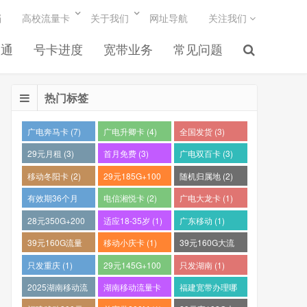
档
高校流量卡
关于我们
网址导航
关注我们
联通
号卡进度
宽带业务
常见问题
热门标签
广电奔马卡 (7)
广电升卿卡 (4)
全国发货 (3)
29元月租 (3)
首月免费 (3)
广电双百卡 (3)
移动冬阳卡 (2)
29元185G+100
随机归属地 (2)
分钟 (2)
有效期36个月
电信湘悦卡 (2)
广电大龙卡 (1)
(2)
28元350G+200
适应18-35岁 (1)
广东移动 (1)
分钟 (1)
39元160G流量
移动小庆卡 (1)
39元160G大流
卡 (1)
量电话卡 (1)
只发重庆 (1)
29元145G+100
只发湖南 (1)
分钟 (1)
2025湖南移动流
湖南移动流量卡
福建宽带办理哪
量卡哪个好 (1)
推荐 (1)
个最便宜 (1)