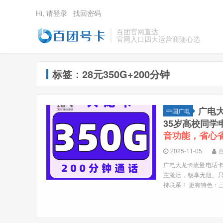
Hi, 请登录
找回密码
百团官网直达
官网入口四大运营商随心选
标签：28元350G+200分钟
广电大
中国广电
35岁高校同
音功能，省心
2025-11-05
广电大龙卡流量电话卡来
主激活，畅享无阻。只
持联系！ 更有特色：三