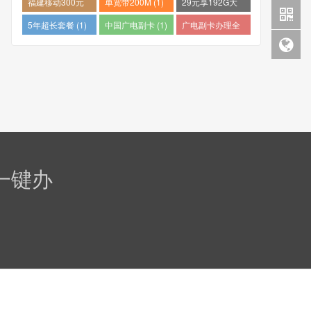
福建移动300元
单宽带200M (1)
29元享192G大
包1年 (1)
流量 (1)
5年超长套餐 (1)
中国广电副卡 (1)
广电副卡办理全
攻略 (1)
一键办