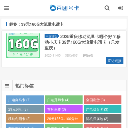
标签：39元160G大流量电话卡
2025重庆移动流量卡哪个好？移
中国移动
动小庆卡39元160G大流量电话卡（只发
重庆）
2025-11-05
阅读(606)
评论(0)
直达链接
热门标签
广电奔马卡 (7)
广电升卿卡 (4)
全国发货 (3)
29元月租 (3)
首月免费 (3)
广电双百卡 (3)
移动冬阳卡 (2)
29元185G+100分钟
随机归属地 (2)
(2)