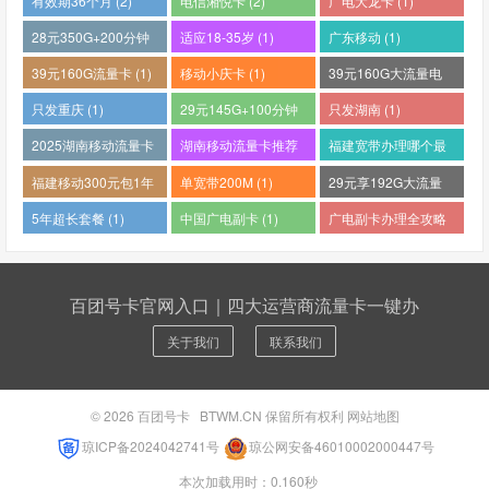
有效期36个月 (2)
电信湘悦卡 (2)
广电大龙卡 (1)
28元350G+200分钟
适应18-35岁 (1)
广东移动 (1)
(1)
39元160G流量卡 (1)
移动小庆卡 (1)
39元160G大流量电
话卡 (1)
只发重庆 (1)
29元145G+100分钟
只发湖南 (1)
(1)
2025湖南移动流量卡
湖南移动流量卡推荐
福建宽带办理哪个最
哪个好 (1)
(1)
便宜 (1)
福建移动300元包1年
单宽带200M (1)
29元享192G大流量
(1)
(1)
5年超长套餐 (1)
中国广电副卡 (1)
广电副卡办理全攻略
(1)
百团号卡官网入口｜四大运营商流量卡一键办
关于我们
联系我们
© 2026
百团号卡
BTWM.CN 保留所有权利
网站地图
琼ICP备2024042741号
琼公网安备46010002000447号
本次加载用时：0.160秒