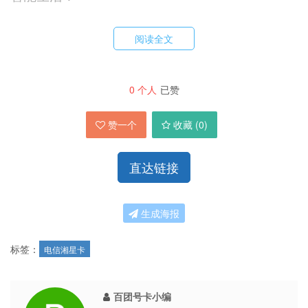
阅读全文
0
个人
已赞
赞一个
收藏 (
0
)
直达链接
生成海报
标签：
电信湘星卡
百团号卡小编