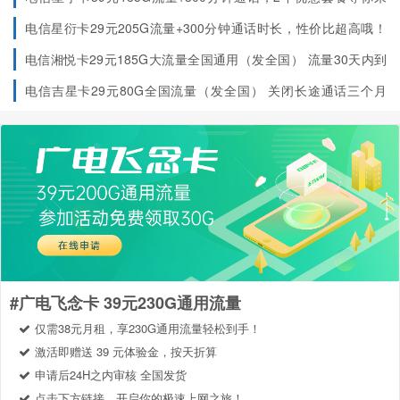
领！（只发浙江）
2年优惠套餐等你来领！
电信星衍卡29元205G流量+300分钟通话时长，性价比超高哦！
（只发浙江）
上门激活需充120元，上门激活服务和2年优惠期
电信湘悦卡29元185G大流量全国通用（发全国）
流量30天内到
账
电信吉星卡29元80G全国流量（发全国）
关闭长途通话三个月
（到期可开通），在网90天后再叠加100G，实现29元180G
#广电飞念卡 39元230G通用流量
仅需38元月租，享230G通用流量轻松到手！
激活即赠送 39 元体验金，按天折算
申请后24H之内审核 全国发货
点击下方链接，开启你的极速上网之旅！