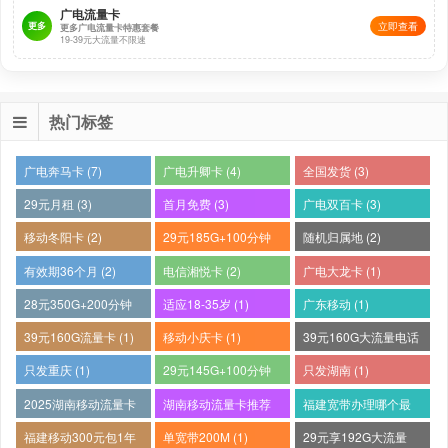
广电流量卡
更多
立即查看
更多广电流量卡特惠套餐
19-39元大流量不限速
热门标签
广电奔马卡 (7)
广电升卿卡 (4)
全国发货 (3)
29元月租 (3)
首月免费 (3)
广电双百卡 (3)
移动冬阳卡 (2)
29元185G+100分钟
随机归属地 (2)
(2)
有效期36个月 (2)
电信湘悦卡 (2)
广电大龙卡 (1)
28元350G+200分钟
适应18-35岁 (1)
广东移动 (1)
(1)
39元160G流量卡 (1)
移动小庆卡 (1)
39元160G大流量电话
卡 (1)
只发重庆 (1)
29元145G+100分钟
只发湖南 (1)
(1)
2025湖南移动流量卡
湖南移动流量卡推荐
福建宽带办理哪个最
哪个好 (1)
(1)
便宜 (1)
福建移动300元包1年
单宽带200M (1)
29元享192G大流量