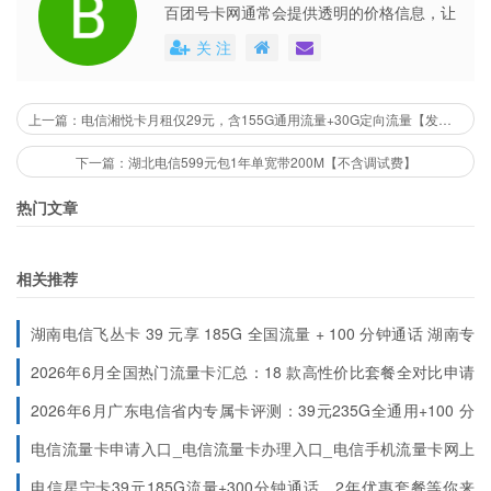
百团号卡网通常会提供透明的价格信息，让
用户能够清楚地了解到每个号卡套餐的具体
关 注
费用。这些平台还会不定期地推出各种优惠
活动，不仅提高了用户的购买体验，也促进
了市场的公平竞争。
上一篇：电信湘悦卡月租仅29元，含155G通用流量+30G定向流量【发全国】
下一篇：湖北电信599元包1年单宽带200M【不含调试费】
热门文章
相关推荐
湖南电信飞丛卡 39 元享 185G 全国流量 + 100 分钟通话 湖南专
属长期套餐
2026年6月全国热门流量卡汇总：18 款高性价比套餐全对比申请
入口（按地区分类）
2026年6月广东电信省内专属卡评测：39元235G全通用+100 分
钟，首月免费的两年神卡
电信流量卡申请入口_电信流量卡办理入口_电信手机流量卡网上
申请办理
电信星宁卡39元185G流量+300分钟通话，2年优惠套餐等你来