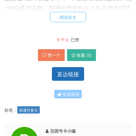
140G通用流量，但明确禁发包括山东在内的27个
省市。此外，四川地区还有“联通川香卡”，月租39
阅读全文
元包含230G通用流量+200分钟通话+会员权益，
仅限四川用户办理。
0
个人
已赞
赞一个
收藏 (
0
)
地域限制的深层原因与应对策略
直达链接
流量卡的地域限制是运营商基于市场管理、风险控
制和资源分配的综合考量。敏感地区如广西、云南
生成海报
（边境）和北京（首都）通常限制更严格。对于山
东青岛的用户而言，直接办理四川专属套餐几乎不
标签：
联通竹香卡
可能，因为运营商在激活环节会校验收货地址与归
属地的一致性。不过，仍有变通方法：一是寻
百团号卡小编