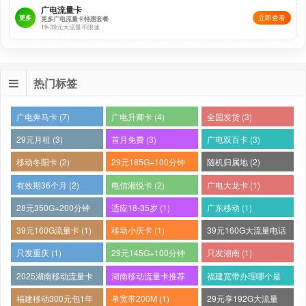
广电流量卡
更多
立即查看
更多广电流量卡特惠套餐
19-39元大流量不限速
热门标签
广电奔马卡 (7)
广电升卿卡 (4)
全国发货 (3)
29元月租 (3)
首月免费 (3)
广电双百卡 (3)
移动冬阳卡 (2)
29元185G+100分钟
随机归属地 (2)
(2)
有效期36个月 (2)
电信湘悦卡 (2)
广电大龙卡 (1)
28元350G+200分钟
适应18-35岁 (1)
广东移动 (1)
(1)
39元160G流量卡 (1)
移动小庆卡 (1)
39元160G大流量电话
卡 (1)
只发重庆 (1)
29元145G+100分钟
只发湖南 (1)
(1)
2025湖南移动流量卡
湖南移动流量卡推荐
福建宽带办理哪个最
哪个好 (1)
(1)
便宜 (1)
福建移动300元包1年
单宽带200M (1)
29元享192G大流量