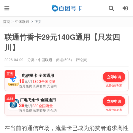
首页
中国联通
正文
>
>
联通竹香卡29元140G通用【只发四
川】
2026-04-09
分类：
中国联通
阅读(596)
评论(0)
正品
电信星卡 全国通用
立即申请
19
元/月
185G全国流量
首月免费 长期套餐 无合约
免费包邮到家
正品
广电飞念卡 全国通用
立即申请
39
元/月
230全国流量
首月免费 长期套餐 无合约
免费包邮到家
在当前的通信市场，流量卡已成为消费者追求高性