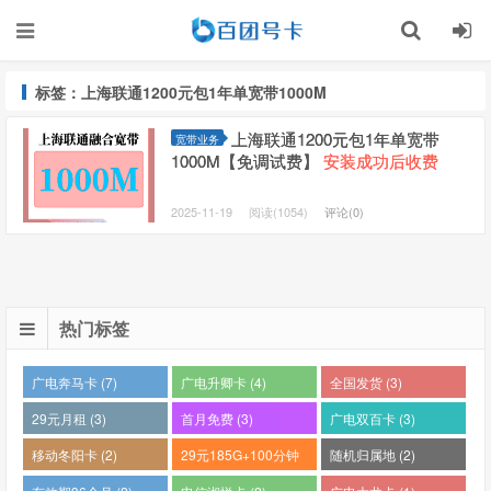
标签：上海联通1200元包1年单宽带1000M
上海联通1200元包1年单宽带
宽带业务
1000M【免调试费】
安装成功后收费
2025-11-19
阅读(1054)
评论(0)
热门标签
广电奔马卡 (7)
广电升卿卡 (4)
全国发货 (3)
29元月租 (3)
首月免费 (3)
广电双百卡 (3)
移动冬阳卡 (2)
29元185G+100分钟
随机归属地 (2)
(2)