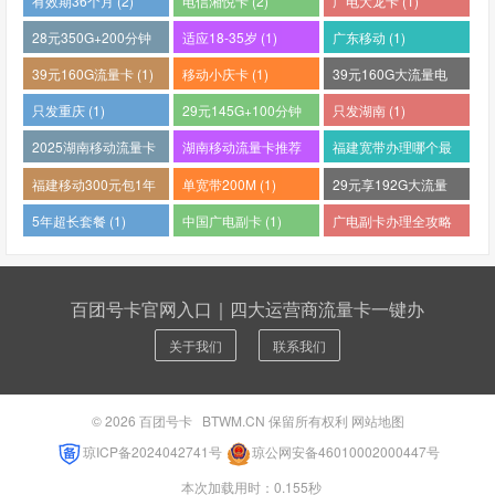
有效期36个月 (2)
电信湘悦卡 (2)
广电大龙卡 (1)
28元350G+200分钟
适应18-35岁 (1)
广东移动 (1)
(1)
39元160G流量卡 (1)
移动小庆卡 (1)
39元160G大流量电
话卡 (1)
只发重庆 (1)
29元145G+100分钟
只发湖南 (1)
(1)
2025湖南移动流量卡
湖南移动流量卡推荐
福建宽带办理哪个最
哪个好 (1)
(1)
便宜 (1)
福建移动300元包1年
单宽带200M (1)
29元享192G大流量
(1)
(1)
5年超长套餐 (1)
中国广电副卡 (1)
广电副卡办理全攻略
(1)
百团号卡官网入口｜四大运营商流量卡一键办
关于我们
联系我们
© 2026
百团号卡
BTWM.CN 保留所有权利
网站地图
琼ICP备2024042741号
琼公网安备46010002000447号
本次加载用时：0.155秒