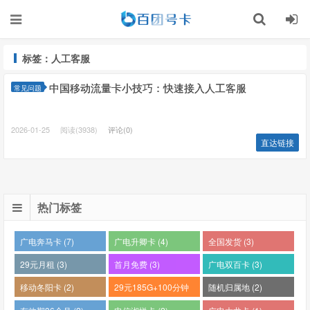
标签：人工客服
中国移动流量卡小技巧：快速接入人工客服
常见问题
2026-01-25
阅读(3938)
评论(0)
直达链接
热门标签
广电奔马卡 (7)
广电升卿卡 (4)
全国发货 (3)
29元月租 (3)
首月免费 (3)
广电双百卡 (3)
移动冬阳卡 (2)
29元185G+100分钟
随机归属地 (2)
(2)