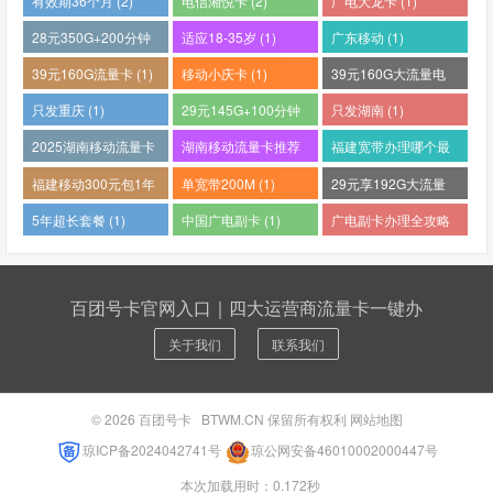
有效期36个月 (2)
电信湘悦卡 (2)
广电大龙卡 (1)
28元350G+200分钟
适应18-35岁 (1)
广东移动 (1)
(1)
39元160G流量卡 (1)
移动小庆卡 (1)
39元160G大流量电
话卡 (1)
只发重庆 (1)
29元145G+100分钟
只发湖南 (1)
(1)
2025湖南移动流量卡
湖南移动流量卡推荐
福建宽带办理哪个最
哪个好 (1)
(1)
便宜 (1)
福建移动300元包1年
单宽带200M (1)
29元享192G大流量
(1)
(1)
5年超长套餐 (1)
中国广电副卡 (1)
广电副卡办理全攻略
(1)
百团号卡官网入口｜四大运营商流量卡一键办
关于我们
联系我们
© 2026
百团号卡
BTWM.CN 保留所有权利
网站地图
琼ICP备2024042741号
琼公网安备46010002000447号
本次加载用时：0.172秒