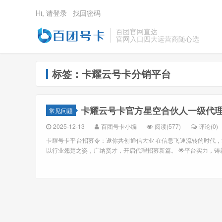
Hi, 请登录
找回密码
百团官网直达
官网入口四大运营商随心选
标签：卡耀云号卡分销平台
卡耀云号卡官方星空合伙人一级代理注
常见问题
2025-12-13
百团号卡小编
阅读(577)
评论(0)
卡耀号卡平台招募令：邀你共创通信大业 在信息飞速流转的时代
以行业翘楚之姿，广纳贤才，开启代理招募新篇。 🌟平台实力，铸就