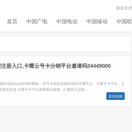
最新文
首页
中国广电
中国电信
中国移动
中国
册入口,卡耀云号卡分销平台邀请码34449000
，通信宛如社会的神经网络，而号卡则是连接你我的关键节点。卡耀号卡平台，正
坚实后盾 卡耀号卡平台深耕通信领域，汇聚四大运营...
直达链接