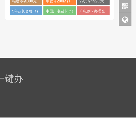
福建移动300元
单宽带200M (1)
29元享192G大
包1年 (1)
流量 (1)
5年超长套餐 (1)
中国广电副卡 (1)
广电副卡办理全
攻略 (1)
一键办