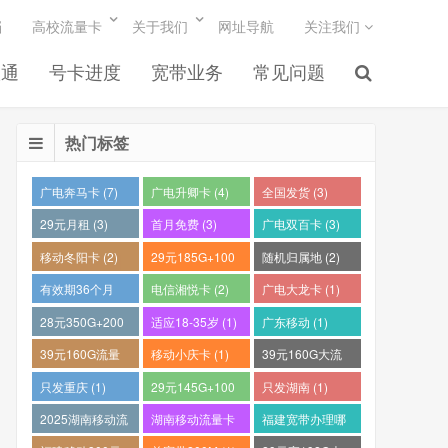
档
高校流量卡
关于我们
网址导航
关注我们
联通
号卡进度
宽带业务
常见问题
热门标签
广电奔马卡 (7)
广电升卿卡 (4)
全国发货 (3)
29元月租 (3)
首月免费 (3)
广电双百卡 (3)
移动冬阳卡 (2)
29元185G+100
随机归属地 (2)
分钟 (2)
有效期36个月
电信湘悦卡 (2)
广电大龙卡 (1)
(2)
28元350G+200
适应18-35岁 (1)
广东移动 (1)
分钟 (1)
39元160G流量
移动小庆卡 (1)
39元160G大流
卡 (1)
量电话卡 (1)
只发重庆 (1)
29元145G+100
只发湖南 (1)
分钟 (1)
2025湖南移动流
湖南移动流量卡
福建宽带办理哪
量卡哪个好 (1)
推荐 (1)
个最便宜 (1)