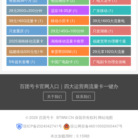
有效期36个月 (2)
电信湘悦卡 (2)
广电大龙卡 (1)
28元350G+200分钟
适应18-35岁 (1)
广东移动 (1)
(1)
39元160G流量卡 (1)
移动小庆卡 (1)
39元160G大流量电
话卡 (1)
只发重庆 (1)
29元145G+100分钟
只发湖南 (1)
(1)
2025湖南移动流量卡
湖南移动流量卡推荐
福建宽带办理哪个最
哪个好 (1)
(1)
便宜 (1)
福建移动300元包1年
单宽带200M (1)
29元享192G大流量
(1)
(1)
5年超长套餐 (1)
中国广电副卡 (1)
广电副卡办理全攻略
(1)
百团号卡官网入口｜四大运营商流量卡一键办
关于我们
联系我们
© 2026
百团号卡
BTWM.CN 保留所有权利
网站地图
琼ICP备2024042741号
琼公网安备46010002000447号
本次加载用时：0.159秒