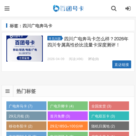
标签：四川广电奔马卡
四川广电奔马卡怎么样？2026年
常见问题
四川专属高性价比流量卡深度测评！
2026-04-09
阅读(496)
评论(0)
直达链接
热门标签
广电奔马卡 (7)
广电升卿卡 (4)
全国发货 (3)
29元月租 (3)
首月免费 (3)
广电双百卡 (3)
移动冬阳卡 (2)
29元185G+100分钟
随机归属地 (2)
(2)