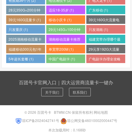
有效期36个月 (2)
电信湘悦卡 (2)
广电大龙卡 (1)
28元350G+200分钟
适应18-35岁 (1)
广东移动 (1)
(1)
39元160G流量卡 (1)
移动小庆卡 (1)
39元160G大流量电
话卡 (1)
只发重庆 (1)
29元145G+100分钟
只发湖南 (1)
(1)
2025湖南移动流量卡
湖南移动流量卡推荐
福建宽带办理哪个最
哪个好 (1)
(1)
便宜 (1)
福建移动300元包1年
单宽带200M (1)
29元享192G大流量
(1)
(1)
5年超长套餐 (1)
中国广电副卡 (1)
广电副卡办理全攻略
(1)
百团号卡官网入口｜四大运营商流量卡一键办
关于我们
联系我们
© 2026
百团号卡
BTWM.CN 保留所有权利
网站地图
琼ICP备2024042741号
琼公网安备46010002000447号
本次加载用时：0.168秒