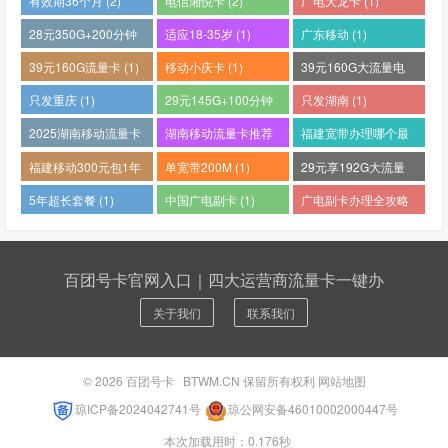
有效期36个月 (2)
电信湘悦卡 (2)
广电大龙卡 (1)
28元350G+200分钟
适应18-35岁 (1)
广东移动 (1)
(1)
39元160G流量卡 (1)
移动小庆卡 (1)
39元160G大流量电
话卡 (1)
只发重庆 (1)
29元145G+100分钟
只发湖南 (1)
(1)
2025湖南移动流量卡
湖南移动流量卡推荐
福建宽带办理哪个最
哪个好 (1)
(1)
便宜 (1)
福建移动300元包1年
单宽带200M (1)
29元享192G大流量
(1)
(1)
5年超长套餐 (1)
中国广电副卡 (1)
广电副卡办理全攻略
(1)
百团号卡官网入口｜四大运营商流量卡一键办
关于我们
联系我们
© 2026
百团号卡
BTWM.CN 保留所有权利
网站地图
琼ICP备2024042741号
琼公网安备46010002000447号
本次加载用时：0.176秒