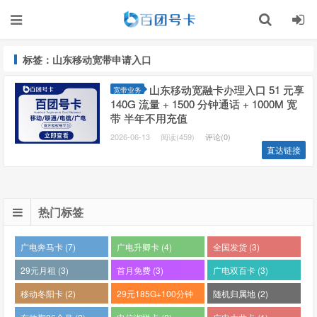
标签：山东移动宽带申请入口
山东移动宽融卡办理入口 51 元享
宽带业务
140G 流量 + 1500 分钟通话 + 1000M 宽
带 半年不用充值
2026-06-13
阅读(459)
评论(0)
直达链接
热门标签
广电奔马卡 (7)
广电升卿卡 (4)
全国发货 (3)
29元月租 (3)
首月免费 (3)
广电双百卡 (3)
移动冬阳卡 (2)
29元185G+100分钟
随机归属地 (2)
(2)