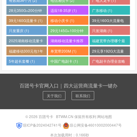
有效期36个月 (2)
电信湘悦卡 (2)
广电大龙卡 (1)
28元350G+200分钟
适应18-35岁 (1)
广东移动 (1)
(1)
39元160G流量卡 (1)
移动小庆卡 (1)
39元160G大流量电
话卡 (1)
只发重庆 (1)
29元145G+100分钟
只发湖南 (1)
(1)
2025湖南移动流量卡
湖南移动流量卡推荐
福建宽带办理哪个最
哪个好 (1)
(1)
便宜 (1)
福建移动300元包1年
单宽带200M (1)
29元享192G大流量
(1)
(1)
5年超长套餐 (1)
中国广电副卡 (1)
广电副卡办理全攻略
(1)
百团号卡官网入口｜四大运营商流量卡一键办
关于我们
联系我们
© 2026
百团号卡
BTWM.CN 保留所有权利
网站地图
琼ICP备2024042741号
琼公网安备46010002000447号
本次加载用时：0.166秒