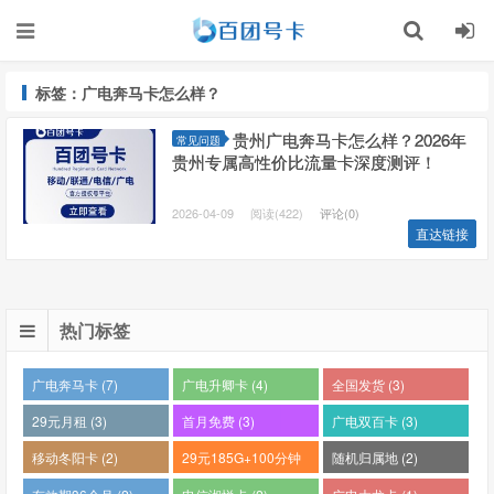
标签：广电奔马卡怎么样？
贵州广电奔马卡怎么样？2026年
常见问题
贵州专属高性价比流量卡深度测评！
2026-04-09
阅读(422)
评论(0)
直达链接
热门标签
广电奔马卡 (7)
广电升卿卡 (4)
全国发货 (3)
29元月租 (3)
首月免费 (3)
广电双百卡 (3)
移动冬阳卡 (2)
29元185G+100分钟
随机归属地 (2)
(2)