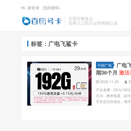
Hi, 请登录
找回密码
百团官网直达
官网入口四大运营商随心选
标签：广电飞鲨卡
广电飞
中国广电
期36个月
激活
2025-11-20
产品套餐：29元192G
元/G，赠来电显，副卡
写非定位性地址，请尽量