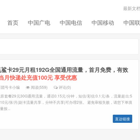
最新文
首页
中国广电
中国电信
中国移动
中国
鲨卡29元月租192G全国通用流量，首月免费，有效
当月快递处充值100元 享受优惠
百团号卡小编
阅读(559)
评论(0)
 原套餐29元30G通用流量，通话0.15元/分钟，短信/彩信:0.1元/条，流量超出:5
10元/张/月(副卡流量共享，分钟不共享)可办理2张。 避免审核失败，请您下单填
按...
直达链接