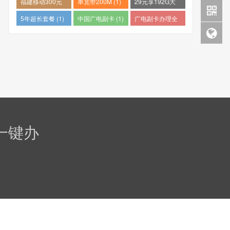
福建移动300元
单宽带200M (1)
29元享192G大
包1年 (1)
流量 (1)
5年超长套餐 (1)
中国广电副卡 (1)
广电副卡办理全
攻略 (1)
一键办