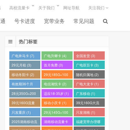
档
高校流量卡
关于我们
网址导航
关注我们
联通
号卡进度
宽带业务
常见问题
热门标签
广电奔马卡 (7)
广电升卿卡 (4)
全国发货 (3)
29元月租 (3)
首月免费 (3)
广电双百卡 (3)
移动冬阳卡 (2)
29元185G+100
随机归属地 (2)
分钟 (2)
有效期36个月
电信湘悦卡 (2)
广电大龙卡 (1)
(2)
28元350G+200
适应18-35岁 (1)
广东移动 (1)
分钟 (1)
39元160G流量
移动小庆卡 (1)
39元160G大流
卡 (1)
量电话卡 (1)
只发重庆 (1)
29元145G+100
只发湖南 (1)
分钟 (1)
2025湖南移动流
湖南移动流量卡
福建宽带办理哪
量卡哪个好 (1)
推荐 (1)
个最便宜 (1)