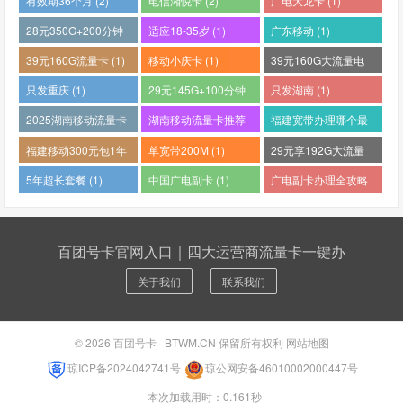
有效期36个月 (2)
电信湘悦卡 (2)
广电大龙卡 (1)
28元350G+200分钟
适应18-35岁 (1)
广东移动 (1)
(1)
39元160G流量卡 (1)
移动小庆卡 (1)
39元160G大流量电
话卡 (1)
只发重庆 (1)
29元145G+100分钟
只发湖南 (1)
(1)
2025湖南移动流量卡
湖南移动流量卡推荐
福建宽带办理哪个最
哪个好 (1)
(1)
便宜 (1)
福建移动300元包1年
单宽带200M (1)
29元享192G大流量
(1)
(1)
5年超长套餐 (1)
中国广电副卡 (1)
广电副卡办理全攻略
(1)
百团号卡官网入口｜四大运营商流量卡一键办
关于我们
联系我们
© 2026
百团号卡
BTWM.CN 保留所有权利
网站地图
琼ICP备2024042741号
琼公网安备46010002000447号
本次加载用时：0.161秒