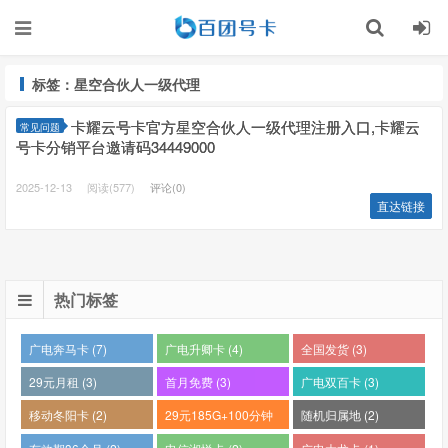
标签：星空合伙人一级代理
卡耀云号卡官方星空合伙人一级代理注册入口,卡耀云
常见问题
号卡分销平台邀请码34449000
2025-12-13
阅读(577)
评论(0)
直达链接
热门标签
广电奔马卡 (7)
广电升卿卡 (4)
全国发货 (3)
29元月租 (3)
首月免费 (3)
广电双百卡 (3)
移动冬阳卡 (2)
29元185G+100分钟
随机归属地 (2)
(2)