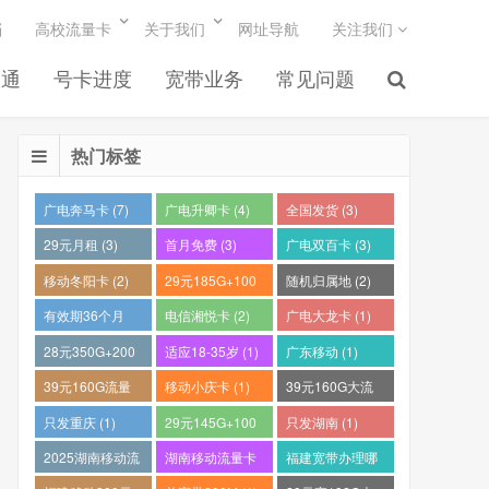
档
高校流量卡
关于我们
网址导航
关注我们
联通
号卡进度
宽带业务
常见问题
热门标签
广电奔马卡 (7)
广电升卿卡 (4)
全国发货 (3)
29元月租 (3)
首月免费 (3)
广电双百卡 (3)
移动冬阳卡 (2)
29元185G+100
随机归属地 (2)
分钟 (2)
有效期36个月
电信湘悦卡 (2)
广电大龙卡 (1)
(2)
28元350G+200
适应18-35岁 (1)
广东移动 (1)
分钟 (1)
39元160G流量
移动小庆卡 (1)
39元160G大流
卡 (1)
量电话卡 (1)
只发重庆 (1)
29元145G+100
只发湖南 (1)
分钟 (1)
2025湖南移动流
湖南移动流量卡
福建宽带办理哪
量卡哪个好 (1)
推荐 (1)
个最便宜 (1)