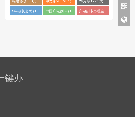
福建移动300元
单宽带200M (1)
29元享192G大
包1年 (1)
流量 (1)
5年超长套餐 (1)
中国广电副卡 (1)
广电副卡办理全
攻略 (1)
一键办