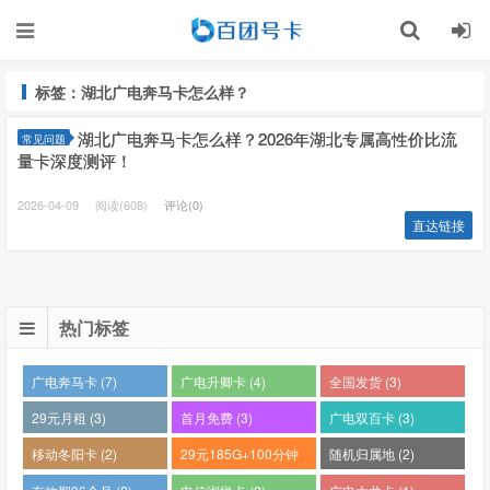
标签：湖北广电奔马卡怎么样？
湖北广电奔马卡怎么样？2026年湖北专属高性价比流
常见问题
量卡深度测评！
2026-04-09
阅读(608)
评论(0)
直达链接
热门标签
广电奔马卡 (7)
广电升卿卡 (4)
全国发货 (3)
29元月租 (3)
首月免费 (3)
广电双百卡 (3)
移动冬阳卡 (2)
29元185G+100分钟
随机归属地 (2)
(2)