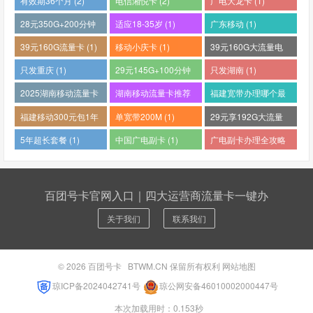
有效期36个月 (2)
电信湘悦卡 (2)
广电大龙卡 (1)
28元350G+200分钟
适应18-35岁 (1)
广东移动 (1)
(1)
39元160G流量卡 (1)
移动小庆卡 (1)
39元160G大流量电
话卡 (1)
只发重庆 (1)
29元145G+100分钟
只发湖南 (1)
(1)
2025湖南移动流量卡
湖南移动流量卡推荐
福建宽带办理哪个最
哪个好 (1)
(1)
便宜 (1)
福建移动300元包1年
单宽带200M (1)
29元享192G大流量
(1)
(1)
5年超长套餐 (1)
中国广电副卡 (1)
广电副卡办理全攻略
(1)
百团号卡官网入口｜四大运营商流量卡一键办
关于我们
联系我们
© 2026
百团号卡
BTWM.CN 保留所有权利
网站地图
琼ICP备2024042741号
琼公网安备46010002000447号
本次加载用时：0.153秒