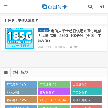
标签：电信大流量卡
电信大湘卡超值优惠来袭，电信
中国电信
大流量卡29元185G+100分钟（全国可申
请发货）
2025-11-05
阅读(556)
评论(0)
热门标签
广电奔马卡 (7)
广电升卿卡 (4)
全国发货 (3)
29元月租 (3)
首月免费 (3)
广电双百卡 (3)
移动冬阳卡 (2)
29元185G+100分钟
随机归属地 (2)
(2)