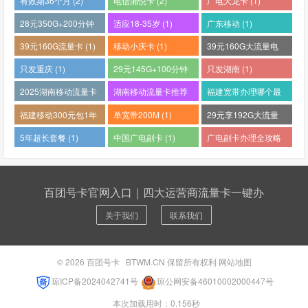
有效期36个月 (2)
电信湘悦卡 (2)
广电大龙卡 (1)
28元350G+200分钟
适应18-35岁 (1)
广东移动 (1)
(1)
39元160G流量卡 (1)
移动小庆卡 (1)
39元160G大流量电
话卡 (1)
只发重庆 (1)
29元145G+100分钟
只发湖南 (1)
(1)
2025湖南移动流量卡
湖南移动流量卡推荐
福建宽带办理哪个最
哪个好 (1)
(1)
便宜 (1)
福建移动300元包1年
单宽带200M (1)
29元享192G大流量
(1)
(1)
5年超长套餐 (1)
中国广电副卡 (1)
广电副卡办理全攻略
(1)
百团号卡官网入口｜四大运营商流量卡一键办
关于我们
联系我们
© 2026
百团号卡
BTWM.CN 保留所有权利
网站地图
琼ICP备2024042741号
琼公网安备46010002000447号
本次加载用时：0.156秒