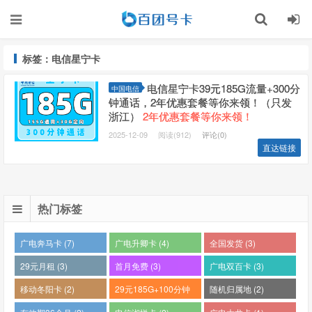
标签：电信星宁卡
电信星宁卡39元185G流量+300分
中国电信
钟通话，2年优惠套餐等你来领！（只发
浙江）
2年优惠套餐等你来领！
2025-12-09
阅读(912)
评论(0)
直达链接
热门标签
广电奔马卡 (7)
广电升卿卡 (4)
全国发货 (3)
29元月租 (3)
首月免费 (3)
广电双百卡 (3)
移动冬阳卡 (2)
29元185G+100分钟
随机归属地 (2)
(2)