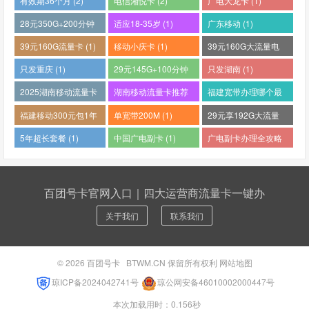
有效期36个月 (2)
电信湘悦卡 (2)
广电大龙卡 (1)
28元350G+200分钟
适应18-35岁 (1)
广东移动 (1)
(1)
39元160G流量卡 (1)
移动小庆卡 (1)
39元160G大流量电
话卡 (1)
只发重庆 (1)
29元145G+100分钟
只发湖南 (1)
(1)
2025湖南移动流量卡
湖南移动流量卡推荐
福建宽带办理哪个最
哪个好 (1)
(1)
便宜 (1)
福建移动300元包1年
单宽带200M (1)
29元享192G大流量
(1)
(1)
5年超长套餐 (1)
中国广电副卡 (1)
广电副卡办理全攻略
(1)
百团号卡官网入口｜四大运营商流量卡一键办
关于我们
联系我们
© 2026
百团号卡
BTWM.CN 保留所有权利
网站地图
琼ICP备2024042741号
琼公网安备46010002000447号
本次加载用时：0.156秒