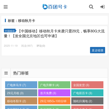
标签：移动秋月卡
【中国移动】移动秋月卡来袭只需29元，畅享80G大流
中国移动
量！【发全国北京地区也可申请】
2025-11-19
阅读(997)
评论(0)
直达链接
热门标签
广电奔马卡 (7)
广电升卿卡 (4)
全国发货 (3)
29元月租 (3)
首月免费 (3)
广电双百卡 (3)
移动冬阳卡 (2)
29元185G+100分钟
随机归属地 (2)
(2)