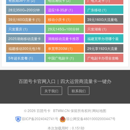
有效期36个月 (2)
电信湘悦卡 (2)
广电大龙卡 (1)
28元350G+200分钟
适应18-35岁 (1)
广东移动 (1)
(1)
39元160G流量卡 (1)
移动小庆卡 (1)
39元160G大流量电
话卡 (1)
只发重庆 (1)
29元145G+100分钟
只发湖南 (1)
(1)
2025湖南移动流量卡
湖南移动流量卡推荐
福建宽带办理哪个最
哪个好 (1)
(1)
便宜 (1)
福建移动300元包1年
单宽带200M (1)
29元享192G大流量
(1)
(1)
5年超长套餐 (1)
中国广电副卡 (1)
广电副卡办理全攻略
(1)
百团号卡官网入口｜四大运营商流量卡一键办
关于我们
联系我们
© 2026
百团号卡
BTWM.CN 保留所有权利
网站地图
琼ICP备2024042741号
琼公网安备46010002000447号
本次加载用时：0.151秒