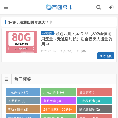
标签：联通四川专属大洱卡
联通四川大洱卡 29元80G全国通
中国联通
用流量（无通话时长）适合仅需大流量的
用户
2026-01-25
阅读(951)
评论(0)
直达链接
热门标签
广电奔马卡 (7)
广电升卿卡 (4)
全国发货 (3)
29元月租 (3)
首月免费 (3)
广电双百卡 (3)
移动冬阳卡 (2)
29元185G+100分钟
随机归属地 (2)
(2)