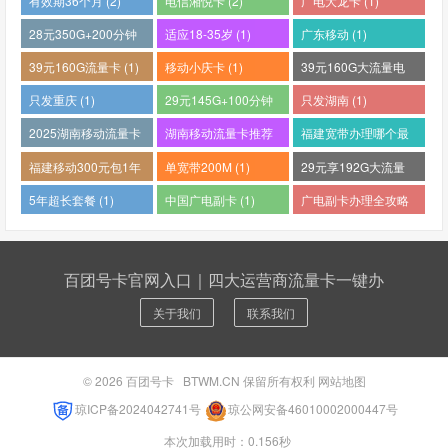
有效期36个月 (2)
电信湘悦卡 (2)
广电大龙卡 (1)
28元350G+200分钟
适应18-35岁 (1)
广东移动 (1)
(1)
39元160G流量卡 (1)
移动小庆卡 (1)
39元160G大流量电
话卡 (1)
只发重庆 (1)
29元145G+100分钟
只发湖南 (1)
(1)
2025湖南移动流量卡
湖南移动流量卡推荐
福建宽带办理哪个最
哪个好 (1)
(1)
便宜 (1)
福建移动300元包1年
单宽带200M (1)
29元享192G大流量
(1)
(1)
5年超长套餐 (1)
中国广电副卡 (1)
广电副卡办理全攻略
(1)
百团号卡官网入口｜四大运营商流量卡一键办
关于我们
联系我们
© 2026
百团号卡
BTWM.CN 保留所有权利
网站地图
琼ICP备2024042741号
琼公网安备46010002000447号
本次加载用时：0.156秒