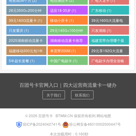
有效期36个月 (2)
电信湘悦卡 (2)
广电大龙卡 (1)
28元350G+200分钟
适应18-35岁 (1)
广东移动 (1)
(1)
39元160G流量卡 (1)
移动小庆卡 (1)
39元160G大流量电
话卡 (1)
只发重庆 (1)
29元145G+100分钟
只发湖南 (1)
(1)
2025湖南移动流量卡
湖南移动流量卡推荐
福建宽带办理哪个最
哪个好 (1)
(1)
便宜 (1)
福建移动300元包1年
单宽带200M (1)
29元享192G大流量
(1)
(1)
5年超长套餐 (1)
中国广电副卡 (1)
广电副卡办理全攻略
(1)
百团号卡官网入口｜四大运营商流量卡一键办
关于我们
联系我们
© 2026
百团号卡
BTWM.CN 保留所有权利
网站地图
琼ICP备2024042741号
琼公网安备46010002000447号
本次加载用时：0.160秒