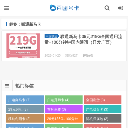
标签：联通新马卡
联通新马卡39元219G全国通用流
中国联通
量+100分钟钟国内通话（只发广西）
2026-01-25
阅读(827)
评论(0)
热门标签
广电奔马卡 (7)
广电升卿卡 (4)
全国发货 (3)
29元月租 (3)
首月免费 (3)
广电双百卡 (3)
移动冬阳卡 (2)
29元185G+100分钟
随机归属地 (2)
(2)