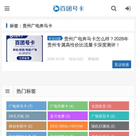
标签：贵州广电奔马卡
贵州广电奔马卡怎么样？2026年
常见问题
贵州专属高性价比流量卡深度测评！
2026-04-09
阅读(422)
评论(0)
直达链接
热门标签
广电奔马卡 (7)
广电升卿卡 (4)
全国发货 (3)
29元月租 (3)
首月免费 (3)
广电双百卡 (3)
移动冬阳卡 (2)
29元185G+100分钟
随机归属地 (2)
(2)