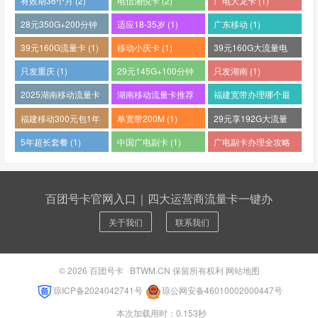
有效期36个月 (2)
电信湘悦卡 (2)
广电大龙卡 (1)
28元350G+200分钟
适应18-35岁 (1)
广东移动 (1)
(1)
39元160G流量卡 (1)
移动小庆卡 (1)
39元160G大流量电
话卡 (1)
只发重庆 (1)
29元145G+100分钟
只发湖南 (1)
(1)
2025湖南移动流量卡
湖南移动流量卡推荐
福建宽带办理哪个最
哪个好 (1)
(1)
便宜 (1)
福建移动300元包1年
单宽带200M (1)
29元享192G大流量
(1)
(1)
5年超长套餐 (1)
中国广电副卡 (1)
广电副卡办理全攻略
(1)
百团号卡官网入口｜四大运营商流量卡一键办
关于我们
联系我们
© 2026
百团号卡
BTWM.CN 保留所有权利
网站地图
琼ICP备2024042741号
琼公网安备46010002000447号
本次加载用时：0.153秒