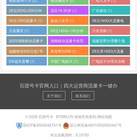
有效期36个月 (2)
电信湘悦卡 (2)
广电大龙卡 (1)
28元350G+200分钟
适应18-35岁 (1)
广东移动 (1)
(1)
39元160G流量卡 (1)
移动小庆卡 (1)
39元160G大流量电
话卡 (1)
只发重庆 (1)
29元145G+100分钟
只发湖南 (1)
(1)
2025湖南移动流量卡
湖南移动流量卡推荐
福建宽带办理哪个最
哪个好 (1)
(1)
便宜 (1)
福建移动300元包1年
单宽带200M (1)
29元享192G大流量
(1)
(1)
5年超长套餐 (1)
中国广电副卡 (1)
广电副卡办理全攻略
(1)
百团号卡官网入口｜四大运营商流量卡一键办
关于我们
联系我们
© 2026
百团号卡
BTWM.CN 保留所有权利
网站地图
琼ICP备2024042741号
琼公网安备46010002000447号
本次加载用时：0.157秒