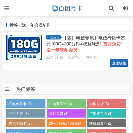
标签：送一年会员VIP
【四川电信专属】电信行运卡29
中国电信
元180G+200分钟+权益N选1
首月免费，
送一年视频会员
2025-11-19
阅读(791)
评论(0)
直达链接
热门标签
广电奔马卡 (7)
广电升卿卡 (4)
全国发货 (3)
29元月租 (3)
首月免费 (3)
广电双百卡 (3)
移动冬阳卡 (2)
29元185G+100分钟
随机归属地 (2)
(2)