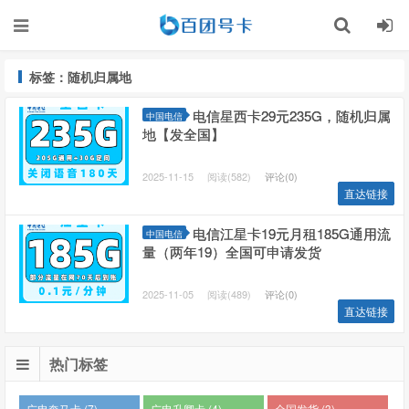
标签：随机归属地
电信星西卡29元235G，随机归属
中国电信
地【发全国】
2025-11-15
阅读(582)
评论(0)
直达链接
电信江星卡19元月租185G通用流
中国电信
量（两年19）全国可申请发货
2025-11-05
阅读(489)
评论(0)
直达链接
热门标签
广电奔马卡 (7)
广电升卿卡 (4)
全国发货 (3)