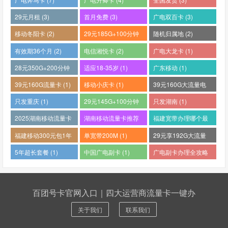
29元月租 (3)
首月免费 (3)
广电双百卡 (3)
移动冬阳卡 (2)
29元185G+100分钟
随机归属地 (2)
(2)
有效期36个月 (2)
电信湘悦卡 (2)
广电大龙卡 (1)
28元350G+200分钟
适应18-35岁 (1)
广东移动 (1)
(1)
39元160G流量卡 (1)
移动小庆卡 (1)
39元160G大流量电
话卡 (1)
只发重庆 (1)
29元145G+100分钟
只发湖南 (1)
(1)
2025湖南移动流量卡
湖南移动流量卡推荐
福建宽带办理哪个最
哪个好 (1)
(1)
便宜 (1)
福建移动300元包1年
单宽带200M (1)
29元享192G大流量
(1)
(1)
5年超长套餐 (1)
中国广电副卡 (1)
广电副卡办理全攻略
(1)
百团号卡官网入口｜四大运营商流量卡一键办
关于我们
联系我们