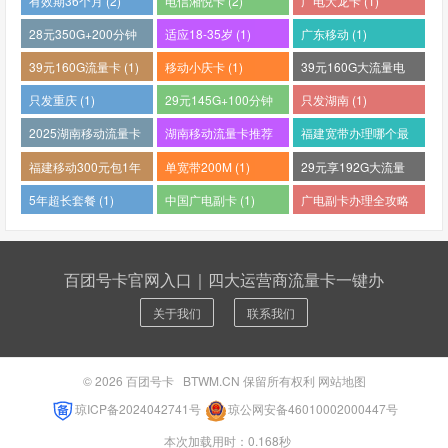
有效期36个月 (2)
电信湘悦卡 (2)
广电大龙卡 (1)
28元350G+200分钟
适应18-35岁 (1)
广东移动 (1)
(1)
39元160G流量卡 (1)
移动小庆卡 (1)
39元160G大流量电
话卡 (1)
只发重庆 (1)
29元145G+100分钟
只发湖南 (1)
(1)
2025湖南移动流量卡
湖南移动流量卡推荐
福建宽带办理哪个最
哪个好 (1)
(1)
便宜 (1)
福建移动300元包1年
单宽带200M (1)
29元享192G大流量
(1)
(1)
5年超长套餐 (1)
中国广电副卡 (1)
广电副卡办理全攻略
(1)
百团号卡官网入口｜四大运营商流量卡一键办
关于我们
联系我们
© 2026
百团号卡
BTWM.CN 保留所有权利
网站地图
琼ICP备2024042741号
琼公网安备46010002000447号
本次加载用时：0.168秒