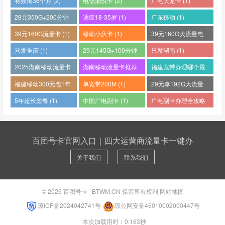
有效期36个月 (2)
电信湘悦卡 (2)
广电大龙卡 (1)
28元350G+200分钟
适应18-35岁 (1)
广东移动 (1)
(1)
39元160G流量卡 (1)
移动小庆卡 (1)
39元160G大流量电
话卡 (1)
只发重庆 (1)
29元145G+100分钟
只发湖南 (1)
(1)
2025湖南移动流量卡
湖南移动流量卡推荐
福建宽带办理哪个最
哪个好 (1)
(1)
便宜 (1)
福建移动300元包1年
单宽带200M (1)
29元享192G大流量
(1)
(1)
5年超长套餐 (1)
中国广电副卡 (1)
广电副卡办理全攻略
(1)
百团号卡官网入口｜四大运营商流量卡一键办
关于我们
联系我们
© 2026
百团号卡
BTWM.CN 保留所有权利
网站地图
琼ICP备2024042741号
琼公网安备46010002000447号
本次加载用时：0.163秒