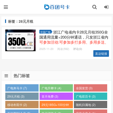
标签：28元月租
浙江广电省内卡28元月租350G全
中国广电
国通用流量+200分钟通话，只发浙江省内
可参加活动:可参加多打多用、多用多送、
生日祝福活动，详见中国广电APP
2025-11-20
阅读(592)
评论(0)
直达链接
热门标签
广电奔马卡 (7)
广电升卿卡 (4)
全国发货 (3)
29元月租 (3)
首月免费 (3)
广电双百卡 (3)
移动冬阳卡 (2)
29元185G+100分钟
随机归属地 (2)
(2)