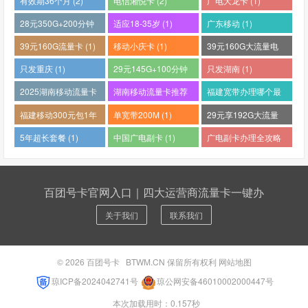
有效期36个月 (2)
电信湘悦卡 (2)
广电大龙卡 (1)
28元350G+200分钟
适应18-35岁 (1)
广东移动 (1)
(1)
39元160G流量卡 (1)
移动小庆卡 (1)
39元160G大流量电
话卡 (1)
只发重庆 (1)
29元145G+100分钟
只发湖南 (1)
(1)
2025湖南移动流量卡
湖南移动流量卡推荐
福建宽带办理哪个最
哪个好 (1)
(1)
便宜 (1)
福建移动300元包1年
单宽带200M (1)
29元享192G大流量
(1)
(1)
5年超长套餐 (1)
中国广电副卡 (1)
广电副卡办理全攻略
(1)
百团号卡官网入口｜四大运营商流量卡一键办
关于我们
联系我们
© 2026
百团号卡
BTWM.CN 保留所有权利
网站地图
琼ICP备2024042741号
琼公网安备46010002000447号
本次加载用时：0.157秒