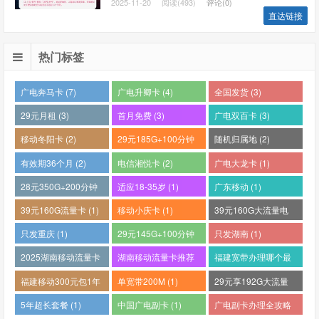
2025-11-20
阅读(493)
评论(0)
直达链接
热门标签
广电奔马卡 (7)
广电升卿卡 (4)
全国发货 (3)
29元月租 (3)
首月免费 (3)
广电双百卡 (3)
移动冬阳卡 (2)
29元185G+100分钟
随机归属地 (2)
(2)
有效期36个月 (2)
电信湘悦卡 (2)
广电大龙卡 (1)
28元350G+200分钟
适应18-35岁 (1)
广东移动 (1)
(1)
39元160G流量卡 (1)
移动小庆卡 (1)
39元160G大流量电
话卡 (1)
只发重庆 (1)
29元145G+100分钟
只发湖南 (1)
(1)
2025湖南移动流量卡
湖南移动流量卡推荐
福建宽带办理哪个最
哪个好 (1)
(1)
便宜 (1)
福建移动300元包1年
单宽带200M (1)
29元享192G大流量
(1)
(1)
5年超长套餐 (1)
中国广电副卡 (1)
广电副卡办理全攻略