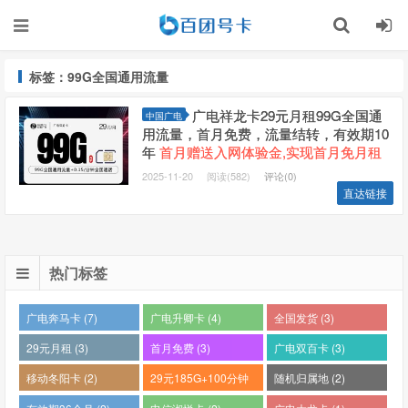
标签：99G全国通用流量
广电祥龙卡29元月租99G全国通
中国广电
用流量，首月免费，流量结转，有效期10
年
首月赠送入网体验金,实现首月免月租
2025-11-20
阅读(582)
评论(0)
直达链接
热门标签
广电奔马卡 (7)
广电升卿卡 (4)
全国发货 (3)
29元月租 (3)
首月免费 (3)
广电双百卡 (3)
移动冬阳卡 (2)
29元185G+100分钟
随机归属地 (2)
(2)