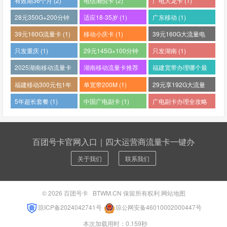
有效期36个月 (2)
电信湘悦卡 (2)
广电大龙卡 (1)
28元350G+200分钟
适应18-35岁 (1)
广东移动 (1)
(1)
39元160G流量卡 (1)
移动小庆卡 (1)
39元160G大流量电
话卡 (1)
只发重庆 (1)
29元145G+100分钟
只发湖南 (1)
(1)
2025湖南移动流量卡
湖南移动流量卡推荐
福建宽带办理哪个最
哪个好 (1)
(1)
便宜 (1)
福建移动300元包1年
单宽带200M (1)
29元享192G大流量
(1)
(1)
5年超长套餐 (1)
中国广电副卡 (1)
广电副卡办理全攻略
(1)
百团号卡官网入口｜四大运营商流量卡一键办
关于我们
联系我们
© 2026
百团号卡
BTWM.CN 保留所有权利
网站地图
琼ICP备2024042741号
琼公网安备46010002000447号
本次加载用时：0.159秒