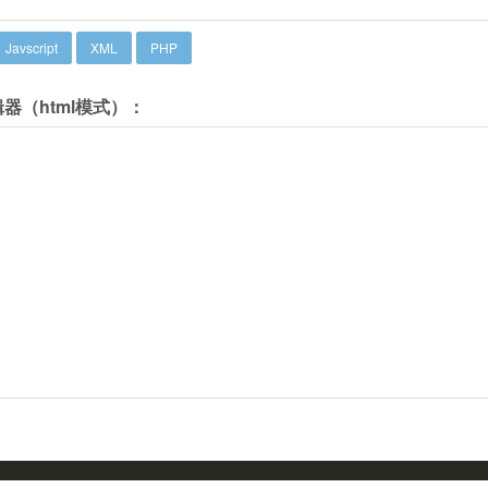
Javscript
XML
PHP
器（html模式）：