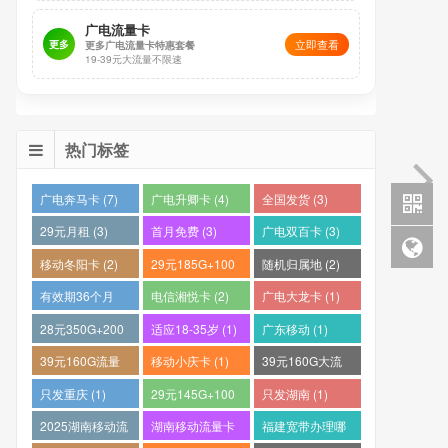
广电流量卡
立即查看
更多
更多广电流量卡特惠套餐
19-39元大流量不限速
热门标签
广电奔马卡 (7)
广电升卿卡 (4)
全国发货 (3)
29元月租 (3)
首月免费 (3)
广电双百卡 (3)
移动冬阳卡 (2)
29元185G+100
随机归属地 (2)
分钟 (2)
有效期36个月
电信湘悦卡 (2)
广电大龙卡 (1)
(2)
28元350G+200
适应18-35岁 (1)
广东移动 (1)
分钟 (1)
39元160G流量
移动小庆卡 (1)
39元160G大流
卡 (1)
量电话卡 (1)
只发重庆 (1)
29元145G+100
只发湖南 (1)
分钟 (1)
2025湖南移动流
湖南移动流量卡
福建宽带办理哪