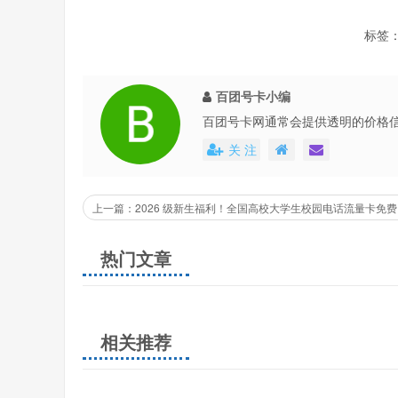
学、北京邮电大学、中央财经大学、北京外国语大学
城市专属套餐
：联通学生39元尊享卡
标签
套餐详情：月租39元/月（学生四年优惠），含120G
向套路流量，全程不限速，办理即赠腾讯视频会员月
百团号卡小编
2、上海市（适配全部上海高校）
百团号卡网通常会提供透明的价格
还会不定期地推出各种优惠活动，
关 注
适配高校
：复旦大学、上海交通大学、同济大学、华
上海大学、东华大学等上海全域高校
上一
城市专属套餐
：电信校园29元青春卡
套餐详情：月租29元长期有效，含100G全国通用流量
热门文章
定校园宽带，适配宿舍、教学楼、图书馆全场景使用
3、广东省（广州/深圳/佛山等全省高校）
相关推荐
适配高校
：中山大学、华南理工大学、暨南大学、华
学等广东全省高校
城市专属套餐
：移动学生35元全能卡