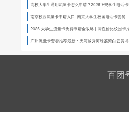
高校大学生通用流量卡怎么申请？2026正规学生电话卡
套餐详情：35元/月，含150G全国通用流量、100G
假流量自动升级全国通用，无漫游限制，适合广东全
入口汇总
南京校园流量卡申请入口_南京大学生校园电话卡套餐
4、山东省（济南/青岛/烟台等全省高校）
2026 大学生流量卡免费申请全攻略 | 高性价比校园卡推
避坑指南
广州流量卡套餐推荐最新：天河越秀海珠荔湾白云黄埔
适配高校
：山东大学、中国海洋大学、中国石油大学
城市专属套餐
：移动校园29元爆款卡（全网性价比首
花都南沙从化增城电信移动联通广电哪个好？广州 11 
套餐详情：长期29元/月，学生四年专属优惠，包含25
高性价比卡对比
流量，全国通话50分钟，流量覆盖教室、宿舍、校园
百团
5、陕西省（西安全省高校）
适配高校
：西安交通大学、西北工业大学、西安电子
高校
城市专属套餐
：联通39元通用卡
套餐详情：39元/月，每月100G全国通用流量、60
常使用，办理赠送季度影视会员，18-25周岁学生均