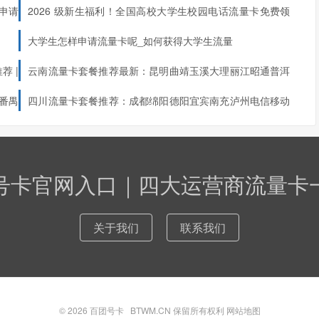
申请
2026 级新生福利！全国高校大学生校园电话流量卡免费领
省内校园流量、200分钟全国通话，赠送校园WIFI免费使用权，寒暑
省学生。
取
大学生怎样申请流量卡呢_如何获得大学生流量
荐 |
云南流量卡套餐推荐最新：昆明曲靖玉溪大理丽江昭通普洱
临沧电信移动联通广电哪个好？云南 16 州市专属高性价比卡
番禺
四川流量卡套餐推荐：成都绵阳德阳宜宾南充泸州电信移动
（华东）、山东师范大学、青岛大学、济南大学等山东全域高校
对比
选）
区专属
联通广电哪个好？四川21市州专属高性价比卡对比
G全国通用流量、270G山东省内通用流量、100G校园专属基站
全域，是山东学生闭眼入的爆款套餐。
号卡官网入口｜四大运营商流量卡
关于我们
联系我们
科技大学、陕西师范大学、长安大学、西安理工大学等陕西全省
G定向流量、100分钟全国通话，无地域限制、无需改IP，异地可正
可申领。
© 2026
百团号卡
BTWM.CN 保留所有权利
网站地图