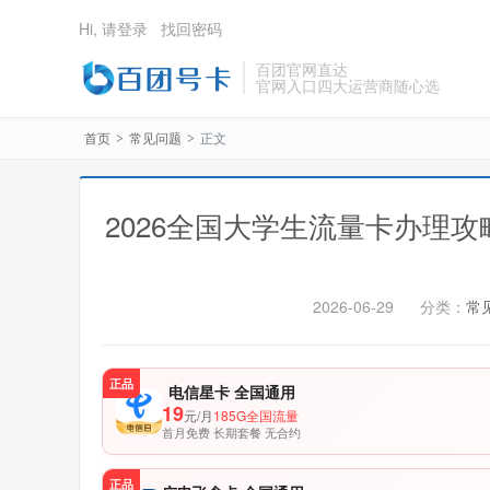
Hi, 请登录
找回密码
百团官网直达
官网入口四大运营商随心选
首页
常见问题
正文
>
>
2026全国大学生流量卡办理
2026-06-29
分类：
常
正品
电信星卡 全国通用
19
元/月
185G全国流量
首月免费 长期套餐 无合约
正品