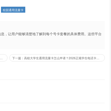
等北京所有本科、专科院校
：
校园通用流量卡
全国通用流量、80G校园专属流量、100分钟全国免费通话，无定
卡，支持全国异地激活使用。
信息，让用户能够清楚地了解到每个号卡套餐的具体费用。这些平台
不仅提高了用户的购买体验，也促进了市场的公平竞争。
东师范大学、上海财经大学、华东理工大学、上海外国语大学、
篇：2026 级新生福利！全国高校大学生校园电话流量卡免费领取
下一篇：高校大学生通用流量卡怎么申请？2026正规学生电话卡申请入口汇总
、50G校园定向流量、60分钟全国通话，支持5G极速网络，可绑
，无合约捆绑，可随时注销。
南师范大学、深圳大学、广东工业大学、广州大学、南方医科大