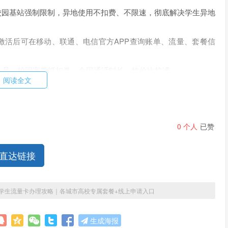
校园基站强制限制，异地使用不扣费、不限速，彻底解决学生异地
激活后可在移动、联通、电信官方APP查询账单、流量、套餐信
会员、校园宽带抵扣券、全国通话时长，性价比拉满
阅读全文
立即在线申请
0
个人
已赞
餐推荐
直达链接
餐
本地高校、异地高校均可办理
，无地域绑定，全国高校学生通
国大学生流量卡办理攻略｜各城市高校专属套餐+线上申请入口
北京航空航天大学、北京理工大学、北京师范大学、中国政法大
生成海报