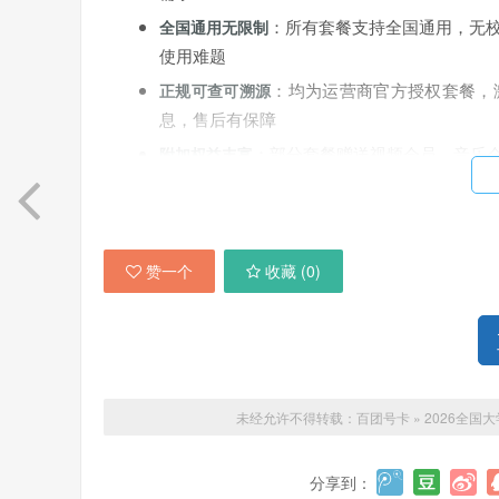
：所有套餐支持全国通用，无
全国通用无限制
使用难题
：均为运营商官方授权套餐，
正规可查可溯源
息，售后有保障
：部分套餐赠送视频会员、音乐
附加权益丰富
赞一个
收藏 (
0
)
二、全国各城市高校适配名单+专属流量卡套
以下整理全国主流省市核心高校适配套餐，所有套
用，2026年最新套餐实时有效。
未经允许不得转载：
百团号卡
»
2026全
1、北京市（适配全部北京高校）
适配高校
：北京大学、清华大学、中国人民大学、
分享到：