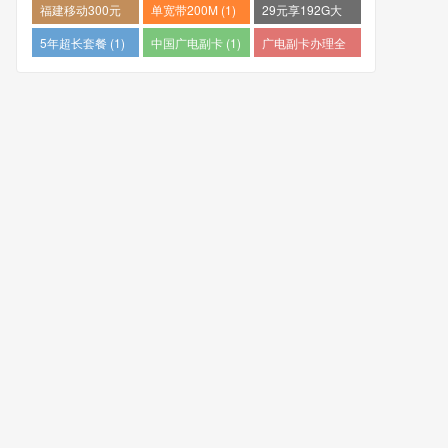
量卡哪个好 (1)
推荐 (1)
个最便宜 (1)
福建移动300元
单宽带200M (1)
29元享192G大
包1年 (1)
流量 (1)
5年超长套餐 (1)
中国广电副卡 (1)
广电副卡办理全
攻略 (1)