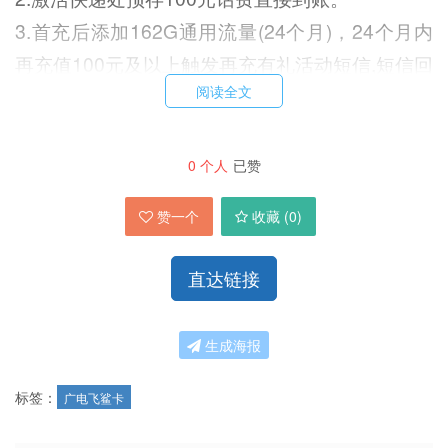
3.首充后添加162G通用流量(24个月)，24个月内
再充值100元及以上触发再充有礼活动短信,短信回
阅读全文
复Y或点击短信中链接完成确认,即可每月获赠
162G通用流量包(有效期36个月)。
4.其他流量语音类优惠活动，请在广电APP领取.
0
个人
已赞
5.综上所述:首月免费，套餐内容按天折算，次月
赞一个
收藏 (
0
)
起29元月租合计192G通用流量。
快递方式
直达链接
京东
是否支持5G
生成海报
5G网速
激活方式
标签：
广电飞鲨卡
快递激活