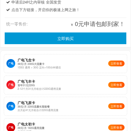
申请后24H之内审核 全国发货
免费申请：
点击下方链接，开启你的极速上网之旅！
0元申请包邮到家！
统一零售价:
￥
如果还想
申请流量卡
可以查看以下
二维码
及
链接
立即购买
号卡资料会随运营商政策变动，具体以申请页面资
料为准。谢谢！
广电飞念卡
广电
立即查看
39元/月 230G大流量卡
155G 通用 + 30G 定向+100分钟通话
⇩⇩⇩扫一扫申请⇩⇩⇩
广电飞丰卡
广电
立即查看
首年31元220G
2-12个月31元月租合计220G通用流量
广电飞原卡
广电
立即查看
39元/月 220G流量长期套餐
次月起41元月租合计220G通用流量
广电太初卡
广电
立即查看
29元/月 192G通用流量