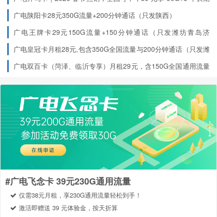
优惠
春节期间全国正常发货
尔自治区阿拉尔市,新疆维吾尔自治区哈密市,新疆
广电陕阳卡28元350G流量+200分钟通话（只发陕西）
维吾尔自治区图木舒克市,新疆维吾尔自治区塔城
广电王牌卡29元150G流量+150分钟通话（只发潍坊青岛济
地区,新疆维吾尔自治区伊犁哈萨克自治州,新疆维
南）
广电皇冠卡月租28元,包含350G全国流量与200分钟通话（只发潍
吾尔自治区奎屯市,新疆维吾尔自治区喀什地区,新
坊青岛济南）
广电双百卡（菏泽、临沂专享）月租29元，含150G全国通用流量
疆维吾尔自治区可克达拉市,新疆维吾尔自治区北
+150 分钟国内语音，首月免费
编辑DS2发送到10099叠加
30G+100分钟
屯市,新疆维吾尔自治区克孜勒苏柯尔克孜自治州,
新疆维吾尔自治区博尔塔拉蒙古自治州,新疆维吾
尔自治区阿勒泰地区,新疆维吾尔自治区双河市,新
疆维吾尔自治区巴音郭楞蒙古自治州,云南省临沧
市,云南省西双版纳傣族自治州,云南省保山市,云南
省普洱市,湖南省,江苏省,西藏自治区
#广电飞念卡 39元230G通用流量
申请方式
仅需38元月租，享230G通用流量轻松到手！
激活即赠送 39 元体验金，按天折算
直达链接