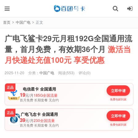
首页
中国广电
正文
>
>
广电飞鲨卡29元月租192G全国通用流
量，首月免费，有效期36个月
激活当
月快递处充值100元 享受优惠
2025-11-20
分类：
中国广电
阅读(553)
评论(0)
正品
电信星卡 全国通用
立即申请
19
元/月
185G全国流量
首月免费 长期套餐 无合约
免费包邮到家
正品
广电飞念卡 全国通用
立即申请
39
元/月
230全国流量
首月免费 长期套餐 无合约
免费包邮到家