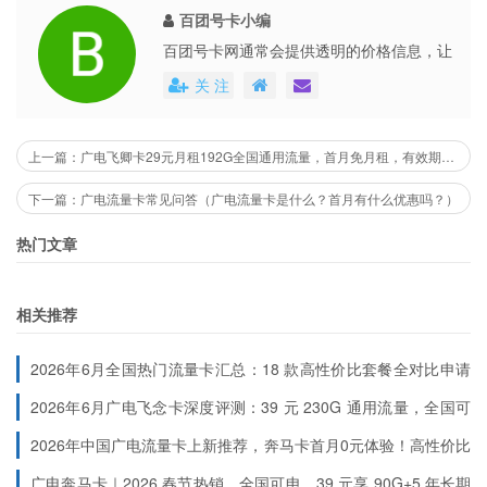
充值链接
百团号卡小编
激活单页/充值链接：快递处/专属链接首充有礼：
百团号卡网通常会提供透明的价格信息，让
用户能够清楚地了解到每个号卡套餐的具体
https://dwz.cn/Er2kUfjf 再充有礼：
关 注
费用。这些平台还会不定期地推出各种优惠
https://dwz.cn/coa4YAZF
活动，不仅提高了用户的购买体验，也促进
了市场的公平竞争。
办卡年龄
上一篇：广电飞卿卡29元月租192G全国通用流量，首月免月租，有效期36个月，本地归属
18-65周岁
下一篇：广电流量卡常见问答（广电流量卡是什么？首月有什么优惠吗？）
不发货地区
热门文章
北京市,甘肃省临夏回族自治州,河北省沧州市,河北
省廊坊市,河北省邯郸市,河北省唐山市,河北省保定
相关推荐
市,河北省石家庄,河北省雄安新区,河北省邢台市,
河北省衡水市,河南省,四川省,山东省潍坊市,山东
2026年6月全国热门流量卡汇总：18 款高性价比套餐全对比申请
入口（按地区分类）
省临沂市,山东省菏泽市,新疆维吾尔自治区和田地
2026年6月广电飞念卡深度评测：39 元 230G 通用流量，全国可
办的流量自由神器
区,新疆维吾尔自治区吐鲁番市,新疆维吾尔自治区
2026年中国广电流量卡上新推荐，奔马卡首月0元体验！高性价比
大流量卡
五家渠市,新疆维吾尔自治区克拉玛依市,新疆维吾
广电奔马卡｜2026 春节热销，全国可申，39 元享 90G+5 年长期