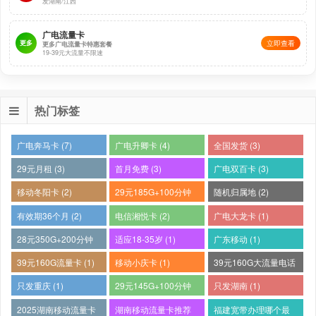
发湖南/江西
广电流量卡
更多
立即查看
更多广电流量卡特惠套餐
19-39元大流量不限速
直达链接
热门标签
如需帮助请前往申请页面联系在线客服，谢谢！
广电奔马卡 (7)
广电升卿卡 (4)
全国发货 (3)
29元月租 (3)
首月免费 (3)
广电双百卡 (3)
温馨提示：
移动冬阳卡 (2)
29元185G+100分钟
随机归属地 (2)
(2)
有效期36个月 (2)
电信湘悦卡 (2)
广电大龙卡 (1)
1：禁止用于电话销售/推销/金融等类似骚扰诈骗
28元350G+200分钟
适应18-35岁 (1)
广东移动 (1)
等形式的用途，一旦被投诉或者系统监测到会导致
(1)
39元160G流量卡 (1)
移动小庆卡 (1)
39元160G大流量电话
停机，无法继续享受优惠或使用。激活时请务必了
卡 (1)
只发重庆 (1)
29元145G+100分钟
只发湖南 (1)
解《产品使用说明》。此卡仅限本人使用，不可转
(1)
2025湖南移动流量卡
湖南移动流量卡推荐
福建宽带办理哪个最