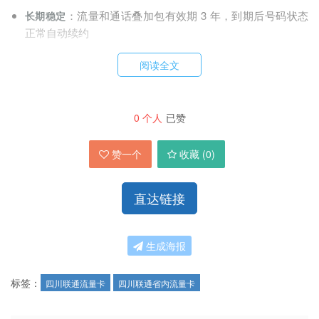
：流量和通话叠加包有效期 3 年，到期后号码状态
长期稳定
正常自动续约
阅读全文
立即申请
最新首充规则对比（6 月 13 日起执行）
0
个人
已赞
赞一个
收藏 (
0
)
激活时必须完成首充才能享受所有优惠，不充值只能使用原套
餐
：
直达链接
首
配送渠
充
操作便
存送活动参与方式
适合人群
道
金
捷度
生成海报
额
联通自
希望一次
标签：
四川联通流量卡
四川联通省内流量卡
有工作
200
直接从首充余额中抵扣参与
⭐⭐⭐⭐⭐
性完成所
人员上
元
存送活动，无需额外操作
最便捷
有流程的