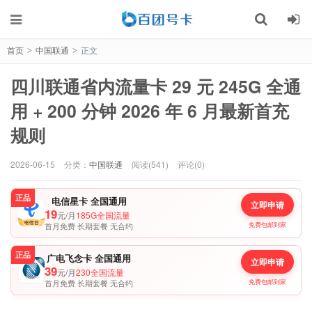
首页
中国联通
正文
>
>
四川联通省内流量卡 29 元 245G 全通
用 + 200 分钟 2026 年 6 月最新首充
规则
2026-06-15
分类：
中国联通
阅读(541)
评论(0)
正品
电信星卡 全国通用
立即申请
19
元/月
185G全国流量
首月免费 长期套餐 无合约
免费包邮到家
正品
广电飞念卡 全国通用
立即申请
39
元/月
230全国流量
首月免费 长期套餐 无合约
免费包邮到家