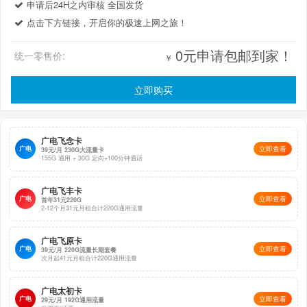
存 240 送
240
240
24
本金 10 元 + 赠费
申请后24H之内审核 全国发货
29 元 / 月
240
元
元
个月
10 元
点击下方链接，开启你的极速上网之旅！
0元申请包邮到家！
存送活动重要说明
：
统一零售价:
￥
活动立即生效，办理后次月开始享受 29 元优惠
预存本金分 12/24 个月返还，每月返还 10 元，
立即购买
可结转至次月
赠送话费分 12/24 个月到账，每月到账 10 元，
仅限当月使
用，月底清零，不可结转
广电飞念卡
话费可抵扣除 SP 业务、国际长漫、低消类以外的其他所有
广电
立即查看
39元/月 230G大流量卡
155G 通用 + 30G 定向+100分钟通话
费用
优惠期结束后，套餐恢复 39 元 / 月，
流量和通话内容保持不
广电飞丰卡
广电
立即查看
变
首年31元220G
2-12个月31元月租合计220G通用流量
办理方式：激活时由送卡人员一并办理，或激活后拨打
10010 人工客服办理
广电飞原卡
广电
立即查看
39元/月 220G流量长期套餐
次月起41元月租合计220G通用流量
套餐基本信息
广电太初卡
广电
立即查看
29元/月 192G通用流量