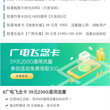
流量神卡
约。
联通氛围卡38元220G（只发深圳）
叠加后完整套餐内容：
联通竹香卡29元140G通用【只发四川】
（原套餐 55G 通用 + 叠加包 190G 通
245G 全国通用流量
用）
联通海青卡【湖南专属】39 元享 155G，流量随心用，湖南用户
（原套餐 100 分钟 + 叠加包 100 分钟）
200 分钟全国通话
专享福利！
联通五福卡【广西专属】39 元享 219G+100 分钟，流量自由轻松
实现！
3. 存送活动规则（决定月租价格）
用户可
自行选择是否参加
以下存送活动，
不参加则月租为 39 元
/ 月长期有效
：
立即申请
存送活动
预存
赠送
优惠
每月实缴
每月返还
类型
金额
金额
期
月租
#广电飞念卡 39元230G通用流量
存 120 送
120
120
12
本金 10 元 + 赠费
仅需38元月租，享230G通用流量轻松到手！
29 元 / 月
120
元
元
个月
10 元
激活即赠送 39 元体验金，按天折算