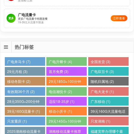
发湖南/江西
：四川联通省内流量卡（流量王骐骥卡 / 专享卡
套餐名称
3.0）
广电流量卡
更多
立即查看
更多广电流量卡特惠套餐
：39 元 / 月，含 55G 全国通用流量 + 100 分钟全
原基础资费
19-39元大流量不限速
国通话
：29 元 / 月（1-2 年），之后 39 元 / 月长期有效
优惠后资费
：国内流量 5 元 / GB，国内语音 0.15 元 / 分钟，短
套外资费
热门标签
信 0.1 元 / 条
：无强制合约，随时可线上销户
合约期
广电奔马卡 (7)
广电升卿卡 (4)
全国发货 (3)
：
，外省地址无法下单
发货范围
仅发四川省内 21 市州
29元月租 (3)
首月免费 (3)
广电双百卡 (3)
：18-60 周岁
办理年龄
移动冬阳卡 (2)
29元185G+100分钟
随机归属地 (2)
：快递员上门激活
激活方式
(2)
有效期36个月 (2)
电信湘悦卡 (2)
广电大龙卡 (1)
：京东 / 顺丰 / 联通自有人员配送，免费包邮
快递方式
28元350G+200分钟
适应18-35岁 (1)
广东移动 (1)
(1)
39元160G流量卡 (1)
移动小庆卡 (1)
39元160G大流量电话
立即申请
卡 (1)
只发重庆 (1)
29元145G+100分钟
只发湖南 (1)
(1)
2025湖南移动流量卡
湖南移动流量卡推荐
福建宽带办理哪个最