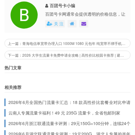
门
用户
百团号卡小编
百团号卡网通常会提供透明的价格信息，让
京东 / 菜
激活后需联系送卡人员或拨
更倾向于
100
用户能够清楚地了解到每个号卡套餐的具体
鸟快递
打 10010 人工客服二次办理
⭐⭐⭐
先少充值
关 注
元
费用。这些平台还会不定期地推出各种优惠
配送
存送活动
的用户
活动，不仅提高了用户的购买体验，也促进
了市场的公平竞争。
上一篇：青海电信单宽带办理入口 1000M 1080 元包年 纯宽带不绑手机卡 2026 年最新上线
完整套餐优惠规则
下一篇：2026 大学生流量卡免费申请全攻略 | 高性价比校园卡推荐 | 避坑指南
1. 首月扣费规则
热门文章
激活首月执行特殊套外资费：
0 元 190G 通用流量 + 100 分钟通
相关推荐
话
，无需缴纳任何费用即可使用。首月套餐内容按天折算到
账。
2026年6月全国热门流量卡汇总：18 款高性价比套餐全对比申请
2. 基础套餐叠加
入口（按地区分类）
云南人专属流量卡福利！49 元 235G 流量卡，全省包邮到家
2026年6月浙江联通流量卡评测：29元150G+100分钟，连续24个
激活首充后，系统自动叠加
0 元 190G 通用流量 + 100 分钟通话
月稳定低价
2026年6月湖北联通流量卡评测：19元200G，湖北人专属的半年
叠加包。该叠加包
有效期 3 年
，到期后号码状态正常将自动续