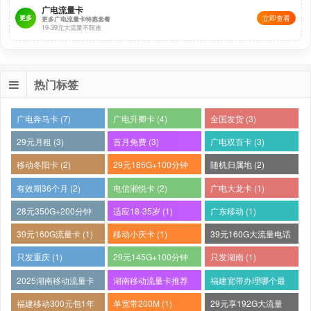
广电流量卡
更多
立即查看
更多广电流量卡特惠套餐
19-39元大流量不限速
热门标签
广电奔马卡 (7)
广电升卿卡 (4)
全国发货 (3)
29元月租 (3)
首月免费 (3)
广电双百卡 (3)
移动冬阳卡 (2)
29元185G+100分钟
随机归属地 (2)
(2)
有效期36个月 (2)
电信湘悦卡 (2)
广电大龙卡 (1)
28元350G+200分钟
适应18-35岁 (1)
广东移动 (1)
(1)
39元160G流量卡 (1)
移动小庆卡 (1)
39元160G大流量电话
卡 (1)
只发重庆 (1)
29元145G+100分钟
只发湖南 (1)
(1)
2025湖南移动流量卡
湖南移动流量卡推荐
福建宽带办理哪个最
哪个好 (1)
(1)
便宜 (1)
福建移动300元包1年
单宽带200M (1)
29元享192G大流量