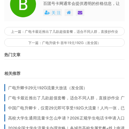
州）、浙江金华市、义乌市。
百团号卡网通常会提供透明的价格信息，让
用户能够清楚地了解到每个号卡套餐的具体
关 注
费用。这些平台还会不定期地推出各种优惠
活动，不仅提高了用户的购买体验，也促进
了市场的公平竞争。
上一篇：广电卡最近推出了几款超值套餐，适合不同人群，直接抄作业
下一篇：广电升级卡-首年19元192G（发全国）
热门文章
相关推荐
广电升卿卡29元192G流量大放送（发全国）
广电卡最近推出了几款超值套餐，适合不同人群，直接抄作业
广
电卡官网申请，靠谱又省心！
中国广电升卿卡，仅需29元即可享受192G大流量！人均一张，已
有申请10+人次在使用（全国发货）
广电卡销量NO:1大流量卡，广
高校大学生通用流量卡怎么申请？2026正规学生电话卡申请入口
电最稳定的卡
汇总
2026全国大学生流量卡办理攻略｜各城市高校专属套餐+线上申请