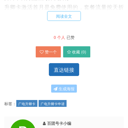
升卿卡激活首月是免费使用的，套餐流量按天折
算，首充72小时后自动添加162G通用流量。
阅读全文
申请升卿卡为什么会审核失败?
0
个人
已赞
失败原因有很多，如:多次办卡、收件地区禁发、
赞一个
收藏 (
0
)
年龄不符、地址包含酒店/旅馆/学校/医院/驿站/网
吧等。申请时尽量避开使用公共地址，以XX路X
直达链接
号结尾，更容易审核成功发货。
生成海报
哪些地区不支持办理升卿卡?
升卿卡不发货的地区有：江苏省苏州市、湖南省衡
标签：
广电升卿卡
广电升卿卡申请
阳市、广东省深圳市、新疆自治区全境（除石河子
市、乌鲁木齐市、克拉玛依市、昌吉回族自治
百团号卡小编