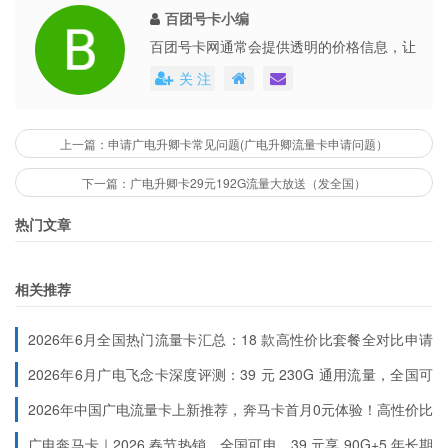
百团号卡小编
百团号卡网通常会提供透明的价格信息，让
用户能够清楚地了解到每个号卡套餐的具体
关 注
费用。这些平台还会不定期地推出各种优惠
活动，不仅提高了用户的购买体验，也促进
了市场的公平竞争。
上一篇：申请广电升卿卡常见问题(广电升卿流量卡申请问题）
下一篇：广电升卿卡29元192G流量大放送（发全国）
热门文章
相关推荐
2026年6月全国热门流量卡汇总：18 款高性价比套餐全对比申请
入口（按地区分类）
2026年6月广电飞念卡深度评测：39 元 230G 通用流量，全国可
办的流量自由神器
2026年中国广电流量卡上新推荐，奔马卡首月0元体验！高性价比
大流量卡
广电奔马卡｜2026 春节热销，全国可申，39 元享 90G+5 年长期