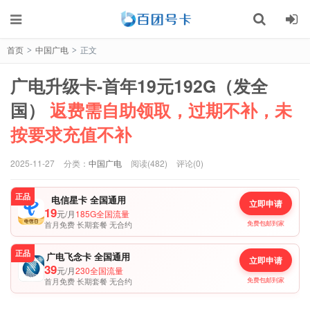
首页
中国广电
正文
>
>
广电升级卡-首年19元192G（发全
国）
返费需自助领取，过期不补，未
按要求充值不补
2025-11-27
分类：
中国广电
阅读(482)
评论(0)
正品
电信星卡 全国通用
立即申请
19
元/月
185G全国流量
首月免费 长期套餐 无合约
免费包邮到家
正品
广电飞念卡 全国通用
立即申请
39
元/月
230全国流量
首月免费 长期套餐 无合约
免费包邮到家