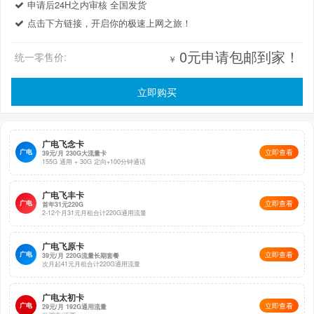
申请后24H之内审核 全国发货
点击下方链接，开启你的极速上网之旅！
0元申请包邮到家！
统一零售价:
￥
立即购买
广电飞念卡
广电
立即查看
39元/月 230G大流量卡
155G 通用 + 30G 定向+100分钟通话
广电飞丰卡
广电
立即查看
首年31元220G
2-12个月31元月租合计220G通用流量
广电飞原卡
广电
立即查看
39元/月 220G流量长期套餐
次月起41元月租合计220G通用流量
广电太初卡
广电
立即查看
29元/月 192G通用流量