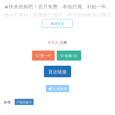
🔥快来抢购吧！首月免费、本地归属、补贴一年，
错过不再有！赶紧加入我们，开启您的极速上网之
旅吧！🎉
阅读全文
0
个人
已赞
赞一个
收藏 (
0
)
直达链接
生成海报
标签：
广电升级卡