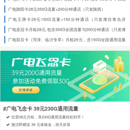
优惠
春节期间全国正常发货
广电陕阳卡28元350G流量+200分钟通话（只发陕西）
广电王牌卡29元150G流量+150分钟通话（只发潍坊青岛济
南）
广电皇冠卡月租28元,包含350G全国流量与200分钟通话（只发潍
坊青岛济南）
广电双百卡（菏泽、临沂专享）月租29元，含150G全国通用流量
+150 分钟国内语音，首月免费
编辑DS2发送到10099叠加
30G+100分钟
#广电飞念卡 39元230G通用流量
仅需38元月租，享230G通用流量轻松到手！
激活即赠送 39 元体验金，按天折算