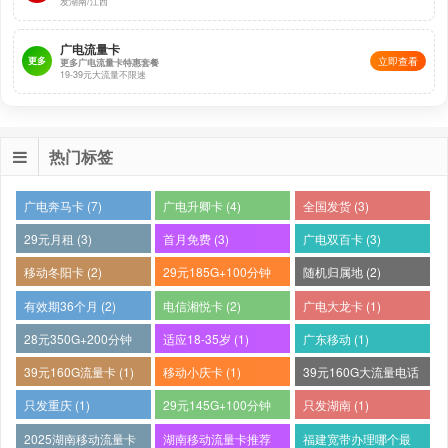
发湖南/江西
广电流量卡
更多
立即查看
更多广电流量卡特惠套餐
19-39元大流量不限速
热门标签
广电奔马卡 (7)
广电升卿卡 (4)
全国发货 (3)
29元月租 (3)
首月免费 (3)
广电双百卡 (3)
移动冬阳卡 (2)
29元185G+100分钟
随机归属地 (2)
(2)
有效期36个月 (2)
电信湘悦卡 (2)
广电大龙卡 (1)
28元350G+200分钟
适应18-35岁 (1)
广东移动 (1)
(1)
39元160G流量卡 (1)
移动小庆卡 (1)
39元160G大流量电话
卡 (1)
只发重庆 (1)
29元145G+100分钟
只发湖南 (1)
(1)
2025湖南移动流量卡
湖南移动流量卡推荐
福建宽带办理哪个最