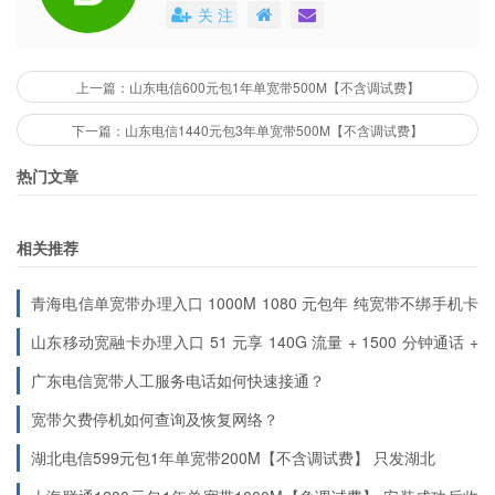
用户能够清楚地了解到每个号卡套餐的具体
关 注
费用。这些平台还会不定期地推出各种优惠
活动，不仅提高了用户的购买体验，也促进
了市场的公平竞争。
上一篇：山东电信600元包1年单宽带500M【不含调试费】
下一篇：山东电信1440元包3年单宽带500M【不含调试费】
热门文章
相关推荐
青海电信单宽带办理入口 1000M 1080 元包年 纯宽带不绑手机卡
2026 年最新上线
山东移动宽融卡办理入口 51 元享 140G 流量 + 1500 分钟通话 +
1000M 宽带 半年不用充值
广东电信宽带人工服务电话如何快速接通？
宽带欠费停机如何查询及恢复网络？
湖北电信599元包1年单宽带200M【不含调试费】
只发湖北