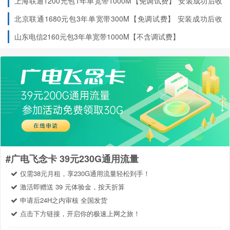
上海联通1200元包1年单宽带1000M【免调试费】
安装成功后收
费
北京联通1680元包3年单宽带300M【免调试费】
安装成功后收
费
山东电信2160元包3年单宽带1000M【不含调试费】
#广电飞念卡 39元230G通用流量
仅需38元月租，享230G通用流量轻松到手！
激活即赠送 39 元体验金，按天折算
申请后24H之内审核 全国发货
点击下方链接，开启你的极速上网之旅！