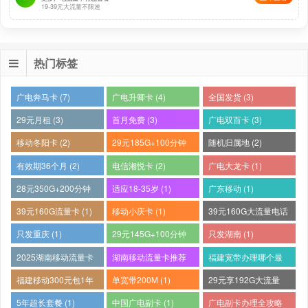
19-39元大流量不限速
热门标签
广电奔马卡 (7)
广电升卿卡 (4)
全国发货 (3)
29元月租 (3)
首月免费 (3)
广电双百卡 (3)
移动冬阳卡 (2)
29元185G+100分钟
随机归属地 (2)
(2)
有效期36个月 (2)
电信湘悦卡 (2)
广电大龙卡 (1)
28元350G+200分钟
适应18-35岁 (1)
广东移动 (1)
(1)
39元160G流量卡 (1)
移动小庆卡 (1)
39元160G大流量电话
卡 (1)
只发重庆 (1)
29元145G+100分钟
只发湖南 (1)
(1)
2025湖南移动流量卡
湖南移动流量卡推荐
福建宽带办理哪个最
哪个好 (1)
(1)
便宜 (1)
福建移动300元包1年
单宽带200M (1)
29元享192G大流量
(1)
(1)
5年超长套餐 (1)
中国广电副卡 (1)
广电副卡办理全攻略