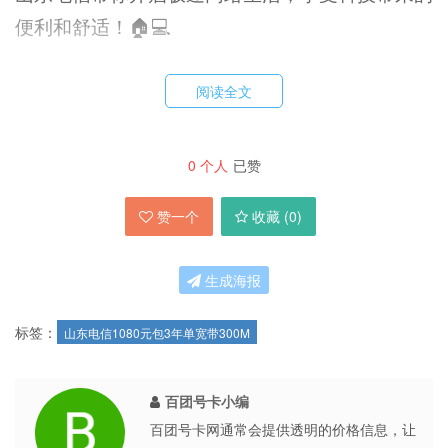
便利和舒适！🏠💻
阅读全文
0
个人
已赞
赞一个
收藏 (
0
)
生成海报
标签：
山东电信1080元包3年单宽带300M
百团号卡小编
百团号卡网通常会提供透明的价格信息，让