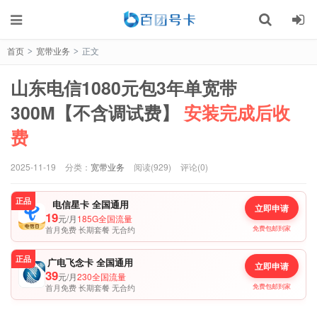
首页
宽带业务
正文
>
>
山东电信1080元包3年单宽带
300M【不含调试费】
安装完成后收
费
2025-11-19
分类：
宽带业务
阅读(929)
评论(0)
正品
电信星卡 全国通用
立即申请
19
元/月
185G全国流量
首月免费 长期套餐 无合约
免费包邮到家
正品
广电飞念卡 全国通用
立即申请
39
元/月
230全国流量
首月免费 长期套餐 无合约
免费包邮到家