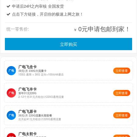
申请后24H之内审核 全国发货
点击下方链接，开启你的极速上网之旅！
0元申请包邮到家！
统一零售价:
￥
立即购买
广电飞念卡
广电
立即查看
39元/月 230G大流量卡
155G 通用 + 30G 定向+100分钟通话
广电飞丰卡
广电
立即查看
首年31元220G
2-12个月31元月租合计220G通用流量
广电飞原卡
广电
立即查看
39元/月 220G流量长期套餐
次月起41元月租合计220G通用流量
广电太初卡