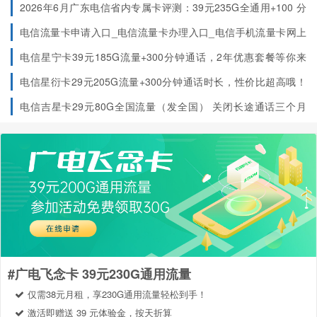
2026年6月广东电信省内专属卡评测：39元235G全通用+100 分
钟，首月免费的两年神卡
电信流量卡申请入口_电信流量卡办理入口_电信手机流量卡网上
申请办理
电信星宁卡39元185G流量+300分钟通话，2年优惠套餐等你来
领！（只发浙江）
2年优惠套餐等你来领！
电信星衍卡29元205G流量+300分钟通话时长，性价比超高哦！
（只发浙江）
上门激活需充120元，上门激活服务和2年优惠期
电信吉星卡29元80G全国流量（发全国）
关闭长途通话三个月
（到期可开通），在网90天后再叠加100G，实现29元180G
#广电飞念卡 39元230G通用流量
仅需38元月租，享230G通用流量轻松到手！
激活即赠送 39 元体验金，按天折算