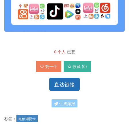
0
个人
已赞
赞一个
收藏 (
0
)
直达链接
生成海报
标签：
电信湘悦卡