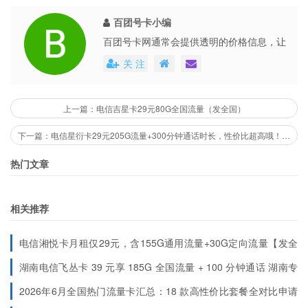
百团号卡小编
百团号卡网通常会提供透明的价格信息，让
用户能够清楚地了解到每个号卡套餐的具体
关 注
费用。这些平台还会不定期地推出各种优惠
活动，不仅提高了用户的购买体验，也促进
了市场的公平竞争。
上一篇：电信吉星卡29元80G全国流量（发全国）
下一篇：电信星衍卡29元205G流量+300分钟通话时长，性价比超高哦！（只发浙江）
热门文章
相关推荐
电信湘悦卡月租仅29元，含155G通用流量+30G定向流量【发全
国】
流量30天内到账
湖南电信飞丛卡 39 元享 185G 全国流量 + 100 分钟通话 湖南专
属长期套餐
2026年6月全国热门流量卡汇总：18 款高性价比套餐全对比申请
入口（按地区分类）