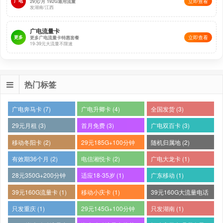
广电
立即查看
29元/月 192G通用流量
发湖南/江西
广电流量卡
更多
立即查看
更多广电流量卡特惠套餐
19-39元大流量不限速
热门标签
广电奔马卡 (7)
广电升卿卡 (4)
全国发货 (3)
29元月租 (3)
首月免费 (3)
广电双百卡 (3)
移动冬阳卡 (2)
29元185G+100分钟
随机归属地 (2)
(2)
有效期36个月 (2)
电信湘悦卡 (2)
广电大龙卡 (1)
28元350G+200分钟
适应18-35岁 (1)
广东移动 (1)
(1)
39元160G流量卡 (1)
移动小庆卡 (1)
39元160G大流量电话
卡 (1)
只发重庆 (1)
29元145G+100分钟
只发湖南 (1)
(1)