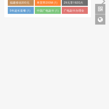
量卡哪个好 (1)
推荐 (1)
个最便宜 (1)
福建移动300元
单宽带200M (1)
29元享192G大
包1年 (1)
流量 (1)
5年超长套餐 (1)
中国广电副卡 (1)
广电副卡办理全
攻略 (1)