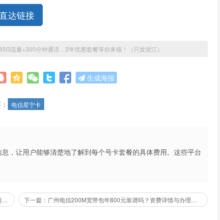
直达链接
185G流量+300分钟通话，2年优惠套餐等你来领！（只发浙江）
生成海报
签：
电信星宁卡
信息，让用户能够清楚地了解到每个号卡套餐的具体费用。这些平台
不仅提高了用户的购买体验，也促进了市场的公平竞争。
上一篇：电信星衍卡29元205G流量+300分钟通话时长，性价比超高哦！（只发浙江）
下一篇：广州电信200M宽带包年800元靠谱吗？资费详情与办理流程全解析