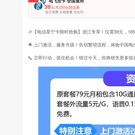
广电飞念卡 全国通用
39
元/月
230全国流量
首月免费 长期套餐 无合约
🎉【电信星宁卡限时抢购】浙江专享！仅需39元，18
🌟 上门激活，服务升级！告别繁琐流程，体验中国电
📞 立即行动，抓住机会！错过今天，你将错失更多