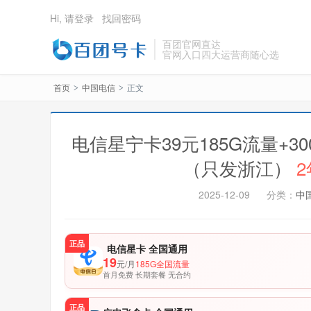
Hi, 请登录
找回密码
百团官网直达
官网入口四大运营商随心选
首页
中国电信
正文
>
>
电信星宁卡39元185G流量+
（只发浙江）
2025-12-09
分类：
中
正品
电信星卡 全国通用
19
元/月
185G全国流量
首月免费 长期套餐 无合约
正品