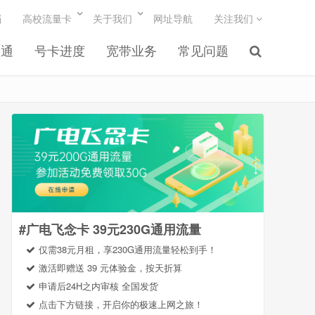
档
高校流量卡
关于我们
网址导航
关注我们
联通
号卡进度
宽带业务
常见问题
#广电飞念卡 39元230G通用流量
仅需38元月租，享230G通用流量轻松到手！
激活即赠送 39 元体验金，按天折算
申请后24H之内审核 全国发货
点击下方链接，开启你的极速上网之旅！