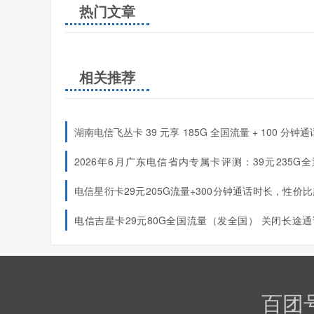
热门文章
相关推荐
湖南电信飞丛卡 39 元享 185G 全国流量 + 100 分钟通
南专属长期套餐
2026年6月广东电信省内专属卡评测：39元235G
+100 分钟，首月免费的两年神卡
电信星衍卡29元205G流量+300分钟通话时长，性价
哦！（只发浙江）
上门激活需充120元，上门激活服务
电信吉星卡29元80G全国流量（发全国）
关闭长途通
优惠期
个月（到期可开通），在网90天后再叠加100G，实现
180G
百团