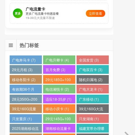
广电流量卡
立即查看
更多
更多广电流量卡特惠套餐
19-39元大流量不限速
热门标签
广电奔马卡 (7)
广电升卿卡 (4)
全国发货 (3)
29元月租 (3)
首月免费 (3)
广电双百卡 (3)
移动冬阳卡 (2)
29元185G+100
随机归属地 (2)
分钟 (2)
有效期36个月
电信湘悦卡 (2)
广电大龙卡 (1)
(2)
28元350G+200
适应18-35岁 (1)
广东移动 (1)
分钟 (1)
39元160G流量
移动小庆卡 (1)
39元160G大流
卡 (1)
量电话卡 (1)
只发重庆 (1)
29元145G+100
只发湖南 (1)
分钟 (1)
2025湖南移动流
湖南移动流量卡
福建宽带办理哪