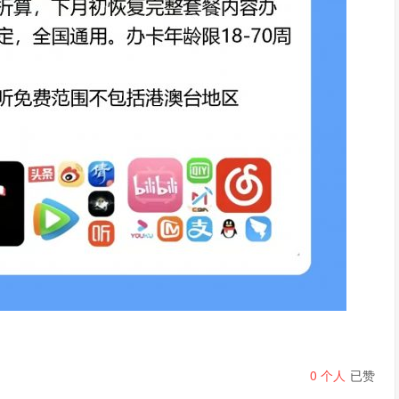
0
个人
已赞