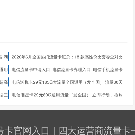
话 湖
2026年6月全国热门流量卡汇总：18 款高性价比套餐全对比
申请入口（按地区分类）
全通用
电信流量卡申请入口_电信流量卡办理入口_电信手机流量卡
网上申请办理
比超高
电信湘悦卡29元185G大流量全国通用（发全国）
流量30天
和2年
内到账
话三
电信湘星卡29元80G通用流量（发全国）
立即行动，抢购
29元
电信湘星卡！
号卡官网入口｜四大运营商流量卡