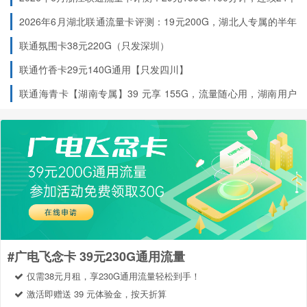
月稳定低价
：套餐合约期 12 个月，合约期内注销可能产生违约
合约规则
2026年6月湖北联通流量卡评测：19元200G，湖北人专属的半年
金，具体以联通官方规定为准。
流量神卡
联通氛围卡38元220G（只发深圳）
联通竹香卡29元140G通用【只发四川】
办理建议
联通海青卡【湖南专属】39 元享 155G，流量随心用，湖南用户
专享福利！
适合云南地区 18-60 周岁、流量需求较大但通话需求少的用
户，可作为主卡或副卡使用。
办理前确认收货地址在云南省内，激活时按要求首充 100
元，确保享受优惠。
激活后通过联通 APP 查询流量使用情况，合理规划通用流量
和定向流量的使用，避免超套产生额外费用。
#广电飞念卡 39元230G通用流量
仅需38元月租，享230G通用流量轻松到手！
激活即赠送 39 元体验金，按天折算