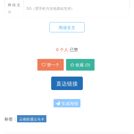
网络支
5G（需手机与当地基站支持）
持
激活方
快递员上门实名激活，需持身份证原件
阅读全文
式
首充规
激活当月任意渠道首充 100 元，否则无法享受优惠
则
0
个人
已赞
其他费
赠送来电显示，全国接听免费，短信 0.1 元 / 条，流量超出后 5
赞一个
收藏 (
0
)
用
元 / G
合约期
12 个月，合约期内注销可能产生违约金
直达链接
套餐亮点
生成海报
：25G 通用流量无定向限制，30G 定向流量覆
流量组合实用
标签：
云南联通云马卡
盖头条、腾讯系热门 APP，满足日常各类上网需求。
：首充 100 元享长期 39 元月租，无短期涨价风
长期优惠稳定