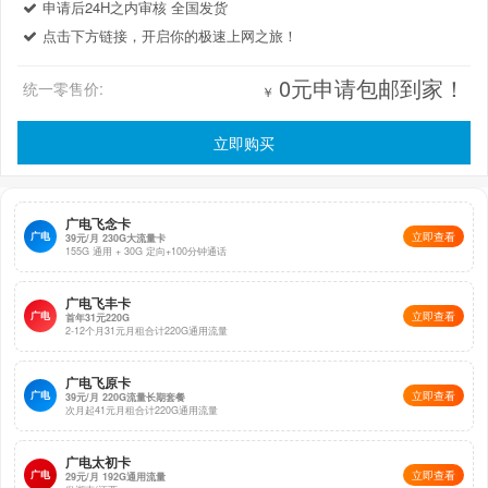
申请后24H之内审核 全国发货
点击下方链接，开启你的极速上网之旅！
0元申请包邮到家！
统一零售价:
￥
立即购买
广电飞念卡
广电
立即查看
39元/月 230G大流量卡
155G 通用 + 30G 定向+100分钟通话
广电飞丰卡
广电
立即查看
首年31元220G
2-12个月31元月租合计220G通用流量
广电飞原卡
广电
立即查看
39元/月 220G流量长期套餐
次月起41元月租合计220G通用流量
广电太初卡
广电
立即查看
29元/月 192G通用流量