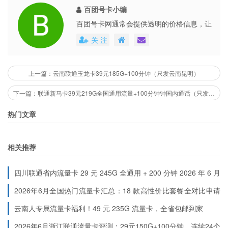
险，适合长期使用。
百团号卡小编
百团号卡网通常会提供透明的价格信息，让
：支持 5G 网络，在有 5G 覆盖区域可享受高速
5G 高速网络
用户能够清楚地了解到每个号卡套餐的具体
上网体验。
关 注
费用。这些平台还会不定期地推出各种优惠
：赠送来电显示，全国接听免费，无漫游费，
附加权益实用
活动，不仅提高了用户的购买体验，也促进
降低日常通信成本。
了市场的公平竞争。
上一篇：云南联通玉龙卡39元185G+100分钟（只发云南昆明）
下一篇：联通新马卡39元219G全国通用流量+100分钟钟国内通话（只发广西）
注意事项
热门文章
：激活当月必须首充 100 元，否则无法享受优惠套
首充要求
餐内容。
相关推荐
：仅限云南省内私人地址下单配送，省外地址或公
地址限制
共地址无法通过审核。
四川联通省内流量卡 29 元 245G 全通用 + 200 分钟 2026 年 6 月
最新首充规则
：国内语音 0.15 元 / 分钟，短信 0.1 元 / 条，流量
套餐外资费
2026年6月全国热门流量卡汇总：18 款高性价比套餐全对比申请
5 元 / G，需合理规划使用，避免超套。
入口（按地区分类）
云南人专属流量卡福利！49 元 235G 流量卡，全省包邮到家
：优惠期内变更主套餐视为主动放弃活动，叠加包
变更规则
自动失效，无法恢复优惠。
2026年6月浙江联通流量卡评测：29元150G+100分钟，连续24个