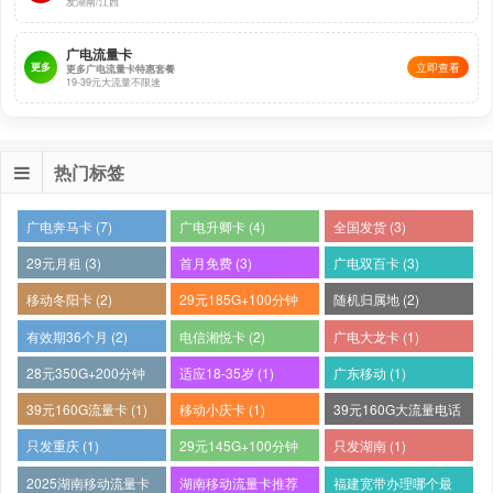
发湖南/江西
广电流量卡
更多
立即查看
更多广电流量卡特惠套餐
19-39元大流量不限速
热门标签
广电奔马卡 (7)
广电升卿卡 (4)
全国发货 (3)
29元月租 (3)
首月免费 (3)
广电双百卡 (3)
移动冬阳卡 (2)
29元185G+100分钟
随机归属地 (2)
(2)
有效期36个月 (2)
电信湘悦卡 (2)
广电大龙卡 (1)
28元350G+200分钟
适应18-35岁 (1)
广东移动 (1)
(1)
39元160G流量卡 (1)
移动小庆卡 (1)
39元160G大流量电话
卡 (1)
只发重庆 (1)
29元145G+100分钟
只发湖南 (1)
(1)
2025湖南移动流量卡
湖南移动流量卡推荐
福建宽带办理哪个最