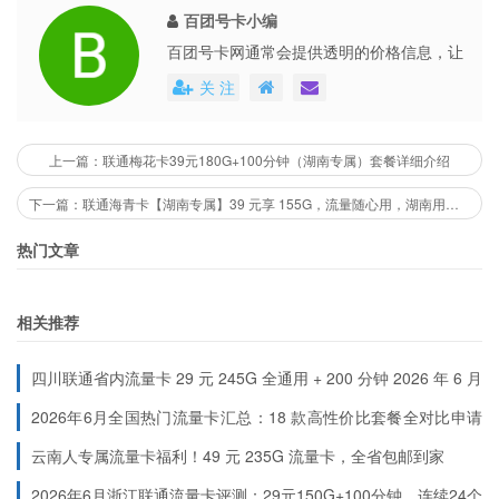
百团号卡小编
百团号卡网通常会提供透明的价格信息，让
：收货地址必须为广西省内，激活需在广西区
仅限广西地区
用户能够清楚地了解到每个号卡套餐的具体
内完成
关 注
费用。这些平台还会不定期地推出各种优惠
：年满 19 周岁，本人身份证办理，黑名单用户不可
办理资格
活动，不仅提高了用户的购买体验，也促进
办理
了市场的公平竞争。
上一篇：联通梅花卡39元180G+100分钟（湖南专属）套餐详细介绍
：收到卡后 7 天内激活，逾期号码自动回收
激活有效期
下一篇：联通海青卡【湖南专属】39 元享 155G，流量随心用，湖南用户专享福利！
：必须首充 100 元才能享受 39 元 219G 套餐，否则
首充要求
按原套餐 29 元 80G 计费
热门文章
：优惠期内不可变更套餐，到期后可选择续约或更
套餐变更
换其他套餐
相关推荐
为什么选联通五福卡？
四川联通省内流量卡 29 元 245G 全通用 + 200 分钟 2026 年 6 月
最新首充规则
2026年6月全国热门流量卡汇总：18 款高性价比套餐全对比申请
：同价位套餐中流量最大（对比：移动 59 元
流量王炸
入口（按地区分类）
云南人专属流量卡福利！49 元 235G 流量卡，全省包邮到家
100G，电信 49 元 150G）
2026年6月浙江联通流量卡评测：29元150G+100分钟，连续24个