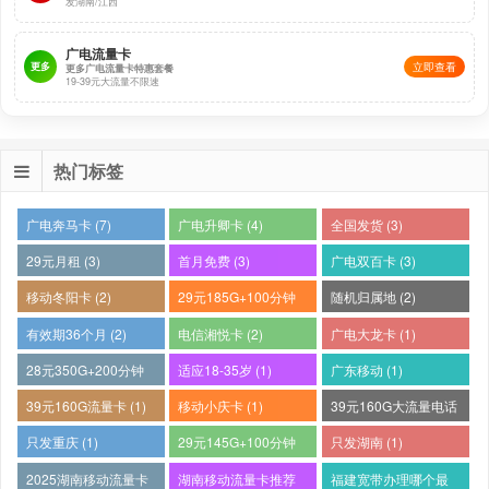
发湖南/江西
广电流量卡
更多
立即查看
更多广电流量卡特惠套餐
19-39元大流量不限速
热门标签
广电奔马卡 (7)
广电升卿卡 (4)
全国发货 (3)
29元月租 (3)
首月免费 (3)
广电双百卡 (3)
移动冬阳卡 (2)
29元185G+100分钟
随机归属地 (2)
(2)
有效期36个月 (2)
电信湘悦卡 (2)
广电大龙卡 (1)
28元350G+200分钟
适应18-35岁 (1)
广东移动 (1)
(1)
39元160G流量卡 (1)
移动小庆卡 (1)
39元160G大流量电话
卡 (1)
只发重庆 (1)
29元145G+100分钟
只发湖南 (1)
(1)
2025湖南移动流量卡
湖南移动流量卡推荐
福建宽带办理哪个最