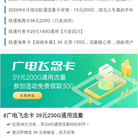
：无定向流量限制，所有 APP 都能用，告别 “定
纯通用流量
月稳定低价
向陷阱”
2026年6月湖北联通流量卡评测：19元200G，湖北人专属的半年
流量神卡
：专为广西用户定制，全区覆盖，乡镇也能高
广西专属福利
联通氛围卡38元220G（只发深圳）
速上网
联通竹香卡29元140G通用【只发四川】
：联通正规套餐，营业厅可查，售后无忧
官方保障
联通海青卡【湖南专属】39 元享 155G，流量随心用，湖南用户
专享福利！
立即办理（广西用户专享）
[点击办理联通五福卡]（
直达链接
）
#广电飞念卡 39元230G通用流量
仅需38元月租，享230G通用流量轻松到手！
激活即赠送 39 元体验金，按天折算