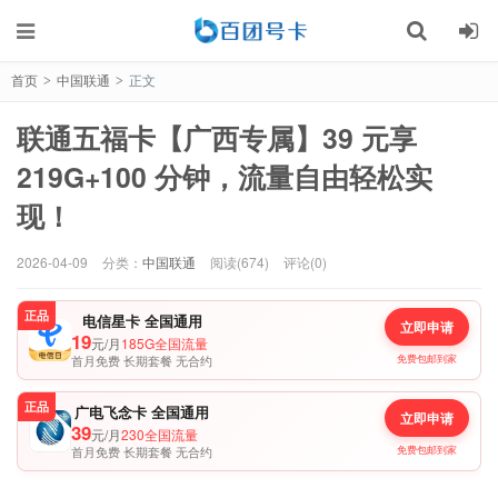
首页
中国联通
正文
>
>
联通五福卡【广西专属】39 元享
219G+100 分钟，流量自由轻松实
现！
2026-04-09
分类：
中国联通
阅读(674)
评论(0)
正品
电信星卡 全国通用
立即申请
19
元/月
185G全国流量
首月免费 长期套餐 无合约
免费包邮到家
正品
广电飞念卡 全国通用
立即申请
39
元/月
230全国流量
首月免费 长期套餐 无合约
免费包邮到家