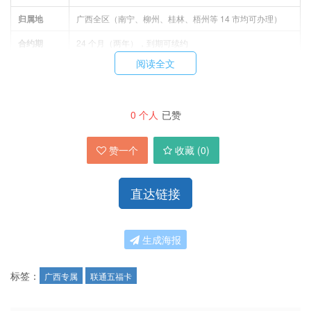
归属地
广西全区（南宁、柳州、桂林、梧州等 14 市均可办理）
合约期
24 个月（两年），到期可续约
阅读全文
办理流程（超简单）
0
个人
已赞
：填写广西本地收货地址，提交身份证信息（年满
在线申请
赞一个
收藏 (
0
)
19 周岁）
：联通官方快递，广西区内 3-5 天送达
免费配送
直达链接
：快递员上门协助激活，实名认证一步到位
激活开通
：激活后任意渠道充值 100 元，立即生效 39 元
首充 100 元
套餐权益
生成海报
：激活后联通 APP 可查套餐详情，官方售后保障
正常使用
标签：
广西专属
联通五福卡
重要须知（必看）