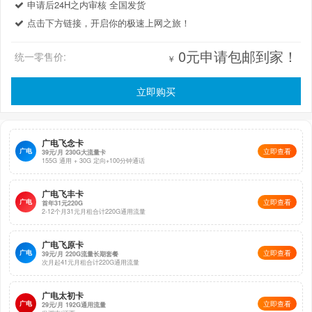
申请后24H之内审核 全国发货
点击下方链接，开启你的极速上网之旅！
0元申请包邮到家！
统一零售价:
￥
立即购买
广电飞念卡
广电
立即查看
39元/月 230G大流量卡
155G 通用 + 30G 定向+100分钟通话
广电飞丰卡
广电
立即查看
首年31元220G
2-12个月31元月租合计220G通用流量
广电飞原卡
广电
立即查看
39元/月 220G流量长期套餐
次月起41元月租合计220G通用流量
广电太初卡
广电
立即查看
29元/月 192G通用流量